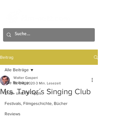
Beitrag
Alle Beiträge
Walter Gasperi
Alle Beiträge
16. Okt. 2020
3 Min. Lesezeit
Mrs. Taylor´s Singing Club
DVD- und TV-Tipps
Festivals, Filmgeschichte, Bücher
Reviews