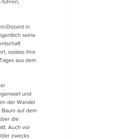
 führen, 
ni-Dozent in 
igentlich seine 
ntschaft 
t, sodass ihre 
 Tages aus dem 
er 
egenwart und 
ten der Wandel 
e Baum auf dem 
über die 
tt. Auch vor 
lder zwecks 