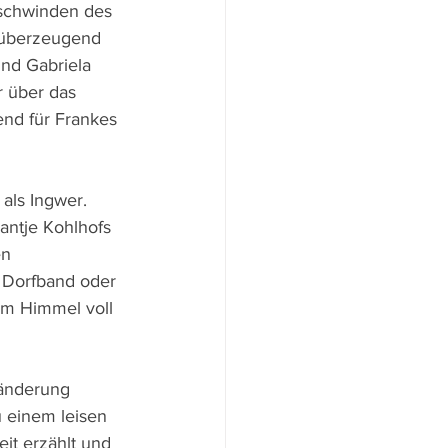
rschwinden des 
 überzeugend 
und Gabriela 
r über das 
nd für Frankes 
als Ingwer. 
antje Kohlhofs 
n 
r Dorfband oder 
m Himmel voll 
ränderung 
u einem leisen 
it erzählt und 