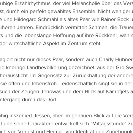
 ruhige Erzählrhythmus, der viel Melancholie über das Ve
t, durch ein perfekt gewähltes Ensemble. Nicht weniger
ke und Hildegard Schmahl als altes Paar wie Rainer Bock 
üheren Jahren. Eindrücklich vermittelt Schmahl die Traue
 und die lebenslange Hoffnung auf ihre Rückkehr, währe
er wirtschaftliche Aspekt im Zentrum steht. 
giert nicht nur dieses Paar, sondern auch Charly Hübner 
die knorrige Landbevölkerung gezeichnet, aus der Gro Sw
eraussticht. Im Gegensatz zur Zurückhaltung der andere
ie offen und lebensfroh. Leidenschaftlich singt sie in de
such der Zeugen Jehowas und dem Blick auf Kampfjets a
ntergang durch das Dorf.
hig inszeniert Jessen, aber im genauen Blick auf die Ve
t und seine Charaktere entwickelt sich "Mittagsstunde" z
ich von Verlust und Heimat, von Identität und Zugehörigke