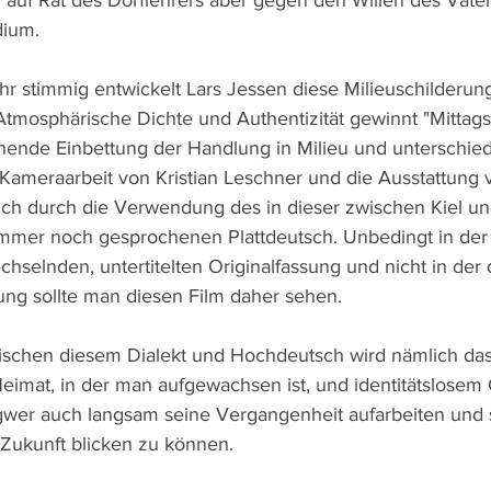
h auf Rat des Dorflehrers aber gegen den Willen des Vater
ium.
hr stimmig entwickelt Lars Jessen diese Milieuschilderun
Atmosphärische Dichte und Authentizität gewinnt "Mittags
hende Einbettung der Handlung in Milieu und unterschied
 Kameraarbeit von Kristian Leschner und die Ausstattung 
uch durch die Verwendung des in dieser zwischen Kiel u
mer noch gesprochenen Plattdeutsch. Unbedingt in der z
selnden, untertitelten Originalfassung und nicht in der
ng sollte man diesen Film daher sehen. 
schen diesem Dialekt und Hochdeutsch wird nämlich das
imat, in der man aufgewachsen ist, und identitätslosem
wer auch langsam seine Vergangenheit aufarbeiten und se
e Zukunft blicken zu können.