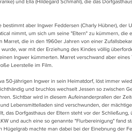
ranke) und Ella (Hildegard Schmahl), die das Dorfgasthaus
e bestimmt aber Ingwer Feddersen (Charly Hübner), der U
atical nimmt, um sich um seine "Eltern" zu kümmern, die e
n Marret, die in den 1960er Jahren von einer Zufallsbekan
wurde, war mit der Erziehung des Kindes völlig überforder
kleinen Ingwer kümmerten. Marret verschwand aber eines
roße Leerstelle im Film.
a 50-jährigen Ingwer in sein Heimatdorf, löst immer wied
eichthändig und bruchlos wechselt Jessen so zwischen G
hren. Sichtbar wird in diesem Aufeinanderprallen der Zei
i und Lebensmittelladen sind verschwunden, der mächtig
lt, das Dorfgasthaus der Eltern steht vor der Schließung, 
KW und auch eine so genannte "Flurbereinigung" fand sta
en Hügelgrab machte man dabei bei der Einebnung der Fe