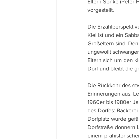
Eltern Sönke (Peter F
vorgestellt.
Die Erzählperspektiv
Kiel ist und ein Sabb
Großeltern sind. Den
ungewollt schwanger 
Eltern sich um den 
Dorf und bleibt die g
Die Rückkehr des etw
Erinnerungen aus. L
1960er bis 1980er Ja
des Dorfes: Bäckere
Dorfplatz wurde gefäl
Dorfstraße donnern L
einem prähistorisch