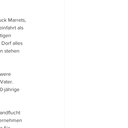
ck Marrets, 
nfahrt als 
tigen 
Dorf alles 
en stehen 
hwere 
Vater. 
0-jährige 
andflucht 
übernehmen 