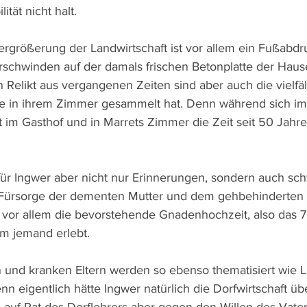
tät nicht halt.
rgrößerung der Landwirtschaft ist vor allem ein Fußabdru
rschwinden auf der damals frischen Betonplatte der Hausei
in Relikt aus vergangenen Zeiten sind aber auch die vielfäl
ie in ihrem Zimmer gesammelt hat. Denn während sich im 
t im Gasthof und in Marrets Zimmer die Zeit seit 50 Jahr
für Ingwer aber nicht nur Erinnerungen, sondern auch sc
 Fürsorge der dementen Mutter und dem gehbehinderten 
t vor allem die bevorstehende Gnadenhochzeit, also das 7
m jemand erlebt.
en und kranken Eltern werden so ebenso thematisiert wie L
n eigentlich hätte Ingwer natürlich die Dorfwirtschaft 