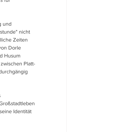
s für 
g und 
stunde" nicht 
liche Zeiten 
von Dorle 
nd Husum 
wischen Platt- 
 durchgängig 
 
 Großstadtleben 
ine Identität 