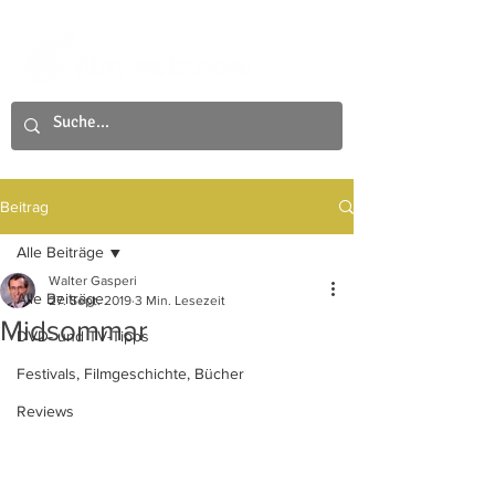
Beitrag
Alle Beiträge
Walter Gasperi
Alle Beiträge
27. Sept. 2019
3 Min. Lesezeit
Midsommar
DVD- und TV-Tipps
Festivals, Filmgeschichte, Bücher
Reviews