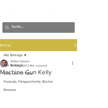
Beitrag
Alle Beiträge
Walter Gasperi
Alle Beiträge
15. Mai 2024
3 Min. Lesezeit
Machine Gun Kelly
DVD- und TV-Tipps
Festivals, Filmgeschichte, Bücher
Reviews