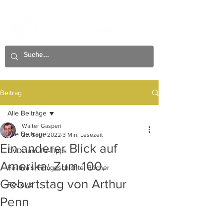
Beitrag
Alle Beiträge
Walter Gasperi
Alle Beiträge
25. Sept. 2022
3 Min. Lesezeit
Ein anderer Blick auf
DVD- und TV-Tipps
Amerika: Zum 100.
Festivals, Filmgeschichte, Bücher
Geburtstag von Arthur
Reviews
Penn