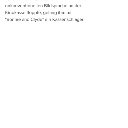
unkonventionellen Bildsprache an der 
Kinokasse floppte, gelang ihm mit 
"Bonnie and Clyde" ein Kassenschlager, 
bei dem die Kostüme der 
Gangsterpärchens auch die Mode 
beeinflussten. Vieles war nun im New 
Hollywood möglich, "Alice´s Restaurant" 
und "Little Big Man" folgten, mit «Night 
Moves» (1975) gelang ihm noch eine 
düstere Film noir Variation, die aber 
beim Publikum ebenso wenig ankam 
wie der Western "Missouri Breaks" (1976).
Die formalen Experimente und die 
eigenwillige Erzählweise Penns kamen 
in den neuen Zeiten des Blockbuster-
Kinos nicht mehr an, mit "Four Friends" 
(1981) drehte er noch ein vielschichtiges 