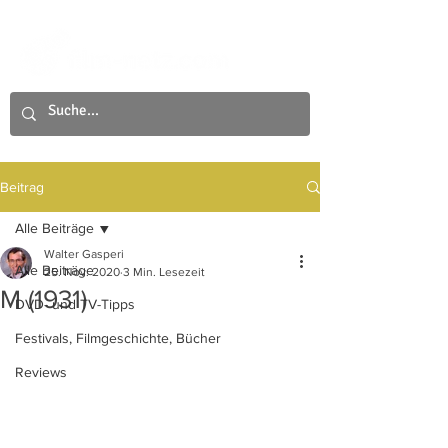
Beitrag
Alle Beiträge
Walter Gasperi
Alle Beiträge
25. Nov. 2020
3 Min. Lesezeit
M (1931)
DVD- und TV-Tipps
Festivals, Filmgeschichte, Bücher
Reviews