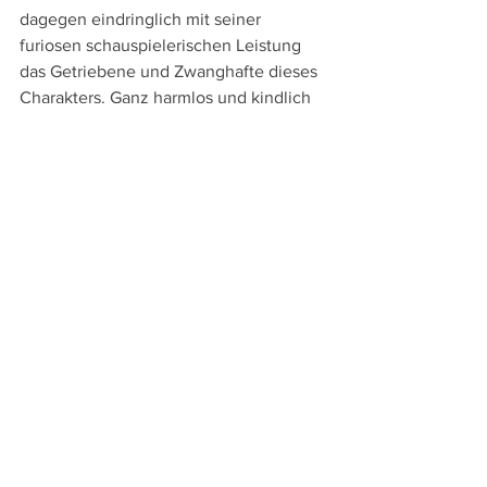
dagegen eindringlich mit seiner 
furiosen schauspielerischen Leistung 
das Getriebene und Zwanghafte dieses 
Charakters. Ganz harmlos und kindlich 
wirkt er auf der einen Seite und ist doch 
– auch wenn man diese nie sieht - zu 
Morden an unschuldigen Kindern fähig. 
Durch das Spiel Lorres erscheint diese 
Figur aber nicht als Monster, sondern 
als bemitleidenswerte Figur.
An Sprachversionen bieten die bei 
Atlas Film
 in einem eleganten 
Mediabook erschienene DVD und Blu-
ray die deutsche Originalfassung, zu 
der deutsche Untertitel zugeschaltet 
werden können. Die Extras umfassen 
eine Bildergalerie, Trailer zu weiteren 