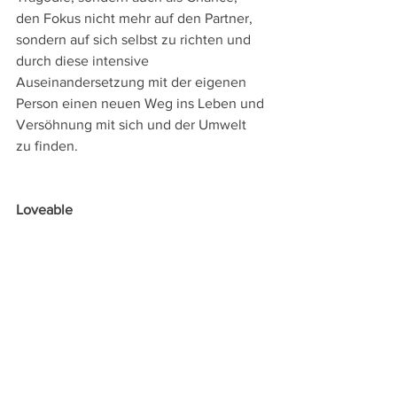
den Fokus nicht mehr auf den Partner, 
sondern auf sich selbst zu richten und 
durch diese intensive 
Auseinandersetzung mit der eigenen 
Person einen neuen Weg ins Leben und 
Versöhnung mit sich und der Umwelt 
zu finden.
Loveable
Norwegen 2024
Regie: 
Lilja Ingolfsdottir
mit: 
Oddgeir Thune, Helga Guren, 
Elisabeth Sand, Kyrre Haugen Sydness, 
Heidi Gjermundsen, Mona Grenne
Länge
: 103 min.