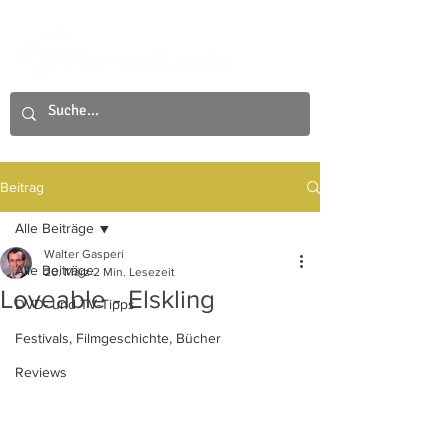
Beitrag
Alle Beiträge
Walter Gasperi
Alle Beiträge
20. März
2 Min. Lesezeit
Loveable - Elskling
DVD- und TV-Tipps
Festivals, Filmgeschichte, Bücher
Reviews