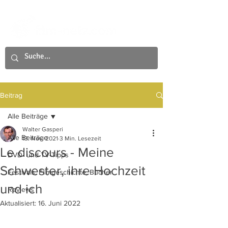
Beitrag
Alle Beiträge
Walter Gasperi
Alle Beiträge
13. Nov. 2021
3 Min. Lesezeit
Le discours - Meine
DVD- und TV-Tipps
Schwester, ihre Hochzeit
Festivals, Filmgeschichte, Bücher
und ich
Reviews
Aktualisiert:
16. Juni 2022