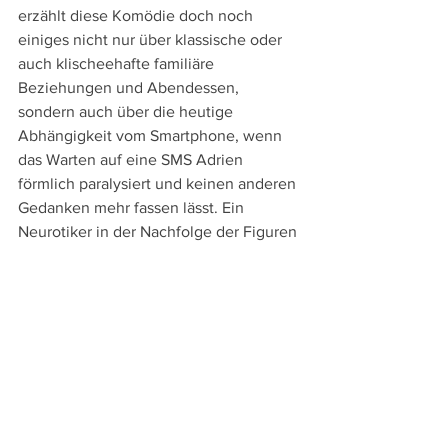
erzählt diese Komödie doch noch 
einiges nicht nur über klassische oder 
auch klischeehafte familiäre 
Beziehungen und Abendessen, 
sondern auch über die heutige 
Abhängigkeit vom Smartphone, wenn 
das Warten auf eine SMS Adrien 
förmlich paralysiert und keinen anderen 
Gedanken mehr fassen lässt. Ein 
Neurotiker in der Nachfolge der Figuren 
Woody Allens ist dieser Adrien, bis 
Tirard im Finale mit der Hochzeitsrede 
dann noch einen Haken schlägt und der 
mit knapp 90 Minuten erfreulich kurze 
und kompakte Film mit einem Schuss 
Rührung in einer Hommage an die 
Liebe und – trotz allem – an die Familie 
endet. 