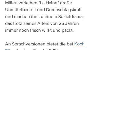
Milieu verleihen "La Haine" große 
Unmittelbarkeit und Durchschlagskraft 
und machen ihn zu einem Sozialdrama, 
das trotz seines Alters von 26 Jahren 
immer noch frisch wirkt und packt.
An Sprachversionen bietet die bei 
Koch 
Films
 in einer Special Edition 
erschienene Blu-ray die französische 
Originalfassung, zu der deutsche 
Untertitel zugeschaltet werden können, 
sowie die deutsche Synchronfassung. 
Die Extras umfassen neben diversen 
Trailern zum Film und einer 
Bildergalerie vor allem einen deutsch 
untertitelten Audiokommentar von 
Matthieu Kassowitz, der 2005 zum 10-
jährigen Jubiläum des Films entstand.