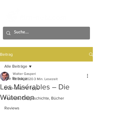
Beitrag
Alle Beiträge
Walter Gasperi
Alle Beiträge
10. Jan. 2020
3 Min. Lesezeit
Les Misérables – Die
DVD- und TV-Tipps
Wütenden
Festivals, Filmgeschichte, Bücher
Reviews