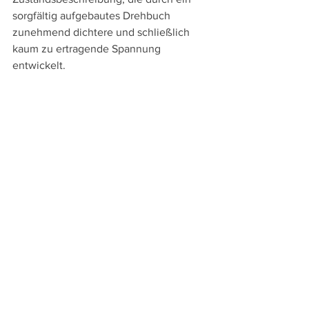
sorgfältig aufgebautes Drehbuch 
zunehmend dichtere und schließlich 
kaum zu ertragende Spannung 
entwickelt.
Kaum etwas erfährt man über das 
Privatleben der drei Polizisten. Nur eine 
Szene zeigt, dass der rassistische Chris 
eine Frau und zwei Töchter hat, der 
schwarze Gwada bei seiner Mutter lebt 
und der Neuling Stéphane 
offensichtlich einen Sohn hat, aber von 
seiner Frau getrennt lebt. 
Da mag Chris zwar im Viertel seine 
Macht als Polizist demonstrieren und 
erklären "Das Gesetz bin ich", letztlich 
erscheint er doch ebenso als Opfer 