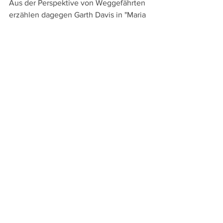
Aus der Perspektive von Weggefährten 
erzählen dagegen Garth Davis in "Maria 
Magdalena" (2018) und mehrere Filme 
über Judas die Geschichte von Jesus. 
Während Davis Maria Magdalena als 
eine den Aposteln gleichgestellte 
Begleiterin zeichnet, die zur ersten 
Verkünderin der Auferstehung wird, 
zeichnet Raffaele Mertes in "Judas" 
(2001) die Lebensgeschichte des 
Apostels und Verräters Jesu nach.
Rabah Ameur-Zaimeche versucht 
dagegen in "Histoire de Judas" ("Der 
Fall Judas", 2015) das Bild des Verräters 
zu revidieren. Judas wird hier als 
fanatischer Anhänger und Freund des 
Galiläers gezeichnet, der ihn "gegen die 
Machtspiele der religiösen Hierarchie 