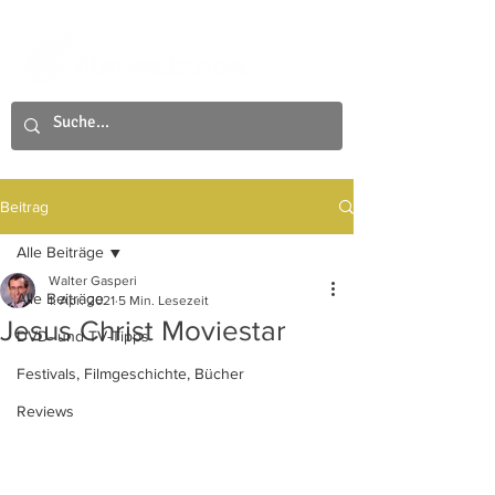
Beitrag
Alle Beiträge
Walter Gasperi
Alle Beiträge
1. Apr. 2021
5 Min. Lesezeit
Jesus Christ Moviestar
DVD- und TV-Tipps
Festivals, Filmgeschichte, Bücher
Reviews