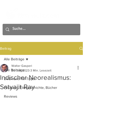
Beitrag
Alle Beiträge
Walter Gasperi
Alle Beiträge
30. Juli 2023
3 Min. Lesezeit
Indischer Neorealismus:
DVD- und TV-Tipps
Satyajit Ray
Festivals, Filmgeschichte, Bücher
Reviews