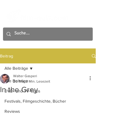
Beitrag
Alle Beiträge
Walter Gasperi
Alle Beiträge
20. Mai
3 Min. Lesezeit
In the Grey
DVD- und TV-Tipps
Festivals, Filmgeschichte, Bücher
Reviews