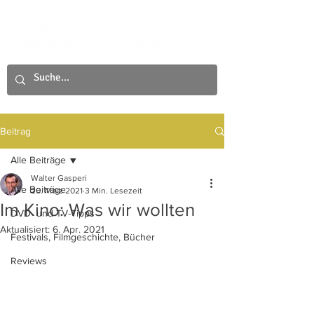
Beitrag
Alle Beiträge
Walter Gasperi
Alle Beiträge
20. März 2021
3 Min. Lesezeit
Im Kino: Was wir wollten
DVD- und TV-Tipps
Aktualisiert:
6. Apr. 2021
Festivals, Filmgeschichte, Bücher
Reviews