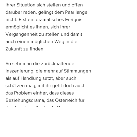
ihrer Situation sich stellen und offen 
darüber reden, gelingt dem Paar lange 
nicht. Erst ein dramatisches Ereignis 
ermöglicht es ihnen, sich ihrer 
Vergangenheit zu stellen und damit 
auch einen möglichen Weg in die 
Zukunft zu finden. 
So sehr man die zurückhaltende 
Inszenierung, die mehr auf Stimmungen 
als auf Handlung setzt, aber auch 
schätzen mag, mit ihr geht doch auch 
das Problem einher, dass dieses 
Beziehungsdrama, das Österreich für 
den heurigen Auslands-Oscar 
einreichte, die Intensität nicht über 100 
Minuten aufrecht halten kann. Fad wird 
es zwar nicht, aber echte 
Durchschlagskraft entwickelt dieses 