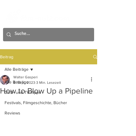
Beitrag
Alle Beiträge
Walter Gasperi
Alle Beiträge
8. Sept. 2023
3 Min. Lesezeit
How to Blow Up a Pipeline
DVD- und TV-Tipps
Festivals, Filmgeschichte, Bücher
Reviews