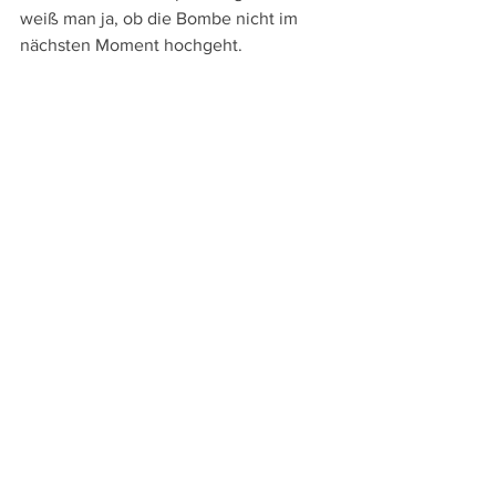
weiß man ja, ob die Bombe nicht im 
nächsten Moment hochgeht. 
So folgt man der Handlung gespannt bis 
zum Ende und auch eine 
überraschende Schlusswendung fehlt 
nicht, mit der der Aktion nicht nur 
Nachdruck verliehen wird, sondern die 
schließlich auch Nachahmer zu 
weiteren Anschlägen auf Besitztümer 
der Oberschicht anregt. Gleichzeitig 
sollen freilich auch die Zuschauer:innen 
dieses entschieden agitatorischen Films 
nicht nur aufgerüttelt, sondern auch 
motiviert werden, aktiv zu werden. - 
Diesen Aufruf zu Sabotageakten kann 
man problematisch finden, doch 
andererseits muss man einen Film, der 