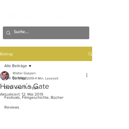
Beitrag
Alle Beiträge
Walter Gasperi
Alle Beiträge
20. März 2019
4 Min. Lesezeit
Heaven´s Gate
DVD- und TV-Tipps
Aktualisiert:
12. Mai 2019
Festivals, Filmgeschichte, Bücher
Reviews