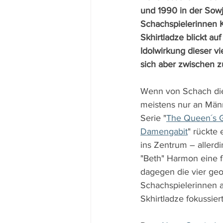
und 1990 in der Sowje
Schachspielerinnen Ka
Skhirtladze blickt auf
Idolwirkung dieser vie
sich aber zwischen 
Wenn von Schach die
meistens nur an Männe
Serie "
The Queen´s G
Damengabit
" rückte 
ins Zentrum – allerdi
"Beth" Harmon eine fi
dagegen die vier geo
Schachspielerinnen a
Skhirtladze fokussiert