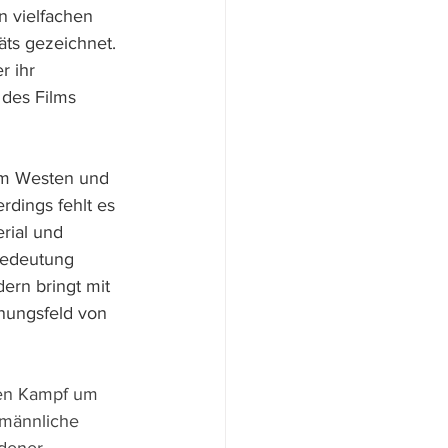
n vielfachen 
ts gezeichnet. 
r ihr 
 des Films 
 im Westen und 
dings fehlt es 
rial und 
Bedeutung 
ern bringt mit 
nungsfeld von 
den Kampf um 
 männliche 