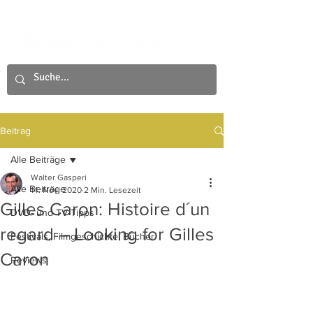
Beitrag
Alle Beiträge
Walter Gasperi
Alle Beiträge
14. Nov. 2020
2 Min. Lesezeit
Gilles Caron: Histoire d´un
DVD- und TV-Tipps
regard – Looking for Gilles
Festivals, Filmgeschichte, Bücher
Caron
Reviews