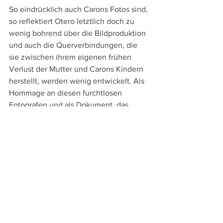
So eindrücklich auch Carons Fotos sind, 
so reflektiert Otero letztlich doch zu 
wenig bohrend über die Bildproduktion 
und auch die Querverbindungen, die 
sie zwischen ihrem eigenen frühen 
Verlust der Mutter und Carons Kindern 
herstellt, werden wenig entwickelt. Als 
Hommage an diesen furchtlosen 
Fotografen und als Dokument, das 
mittels der Fotos Carons einer breitere 
Öffentlichkeit an die dramatischen 
Ereignisse der späten 1960er Jahre 
erinnern kann, funktioniert "Gilles Caron 
– Histoire d´un regard" aber durchaus.
Läuft derzeit in einigen Schweizer Kinos
Trailer zu "Gilles Caron: Histoire d´un 