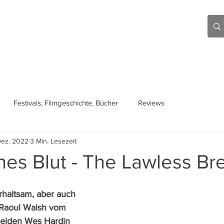
Aktuell
Beiträge
Über mich
Links
Festivals, Filmgeschichte, Bücher
Reviews
Dez. 2022
3 Min. Lesezeit
hes Blut - The Lawless Br
rhaltsam, aber auch 
t Raoul Walsh vom 
elden Wes Hardin 