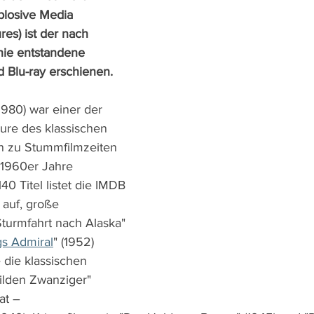
plosive Media 
ures) ist der nach 
hie entstandene 
 Blu-ray erschienen.
1980) war einer der 
ure des klassischen 
n zu Stummfilmzeiten 
 1960er Jahre 
140 Titel listet die IMDB 
auf, große 
Sturmfahrt nach Alaska" 
s Admiral
" (1952) 
 die klassischen 
ilden Zwanziger" 
at – 