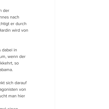
n der 
annes nach 
htigt er durch 
ardin wird von 
 dabei in 
aum, wenn der 
kkehrt, so 
labama.
t sich darauf 
agonisten von 
ucht man hier 