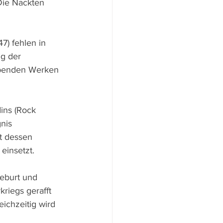
Die Nackten 
7) fehlen in 
g der 
ibenden Werken 
dins (Rock 
nis 
t dessen 
einsetzt.
eburt und 
riegs gerafft 
ichzeitig wird 