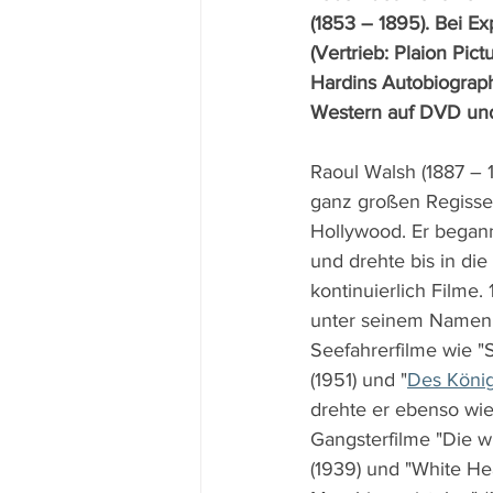
(1853 – 1895). Bei Ex
(Vertrieb: Plaion Pict
Hardins Autobiograp
Western auf DVD und
Raoul Walsh (1887 – 
ganz großen Regisse
Hollywood. Er began
und drehte bis in die
kontinuierlich Filme. 
unter seinem Namen 
Seefahrerfilme wie "
(1951) und "
Des König
drehte er ebenso wie
Gangsterfilme "Die w
(1939) und "White He