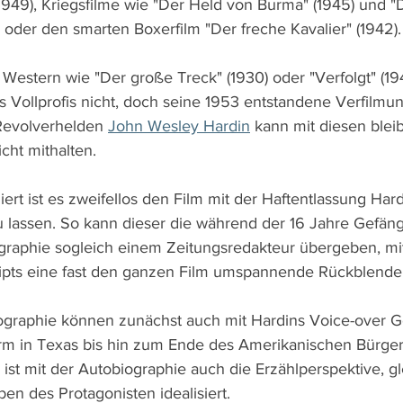
1949), Kriegsfilme wie "Der Held von Burma" (1945) und "
 oder den smarten Boxerfilm "Der freche Kavalier" (1942).
estern wie "Der große Treck" (1930) oder "Verfolgt" (194
s Vollprofis nicht, doch seine 1953 entstandene Verfilmun
Revolverhelden 
John Wesley Hardin
 kann mit diesen ble
cht mithalten.
niert ist es zweifellos den Film mit der Haftentlassung Har
 lassen. So kann dieser die während der 16 Jahre Gefäng
graphie sogleich einem Zeitungsredakteur übergeben, mi
ipts eine fast den ganzen Film umspannende Rückblende 
iographie können zunächst auch mit Hardins Voice-over G
arm in Texas bis hin zum Ende des Amerikanischen Bürgerk
st mit der Autobiographie auch die Erzählperspektive, gle
en des Protagonisten idealisiert.