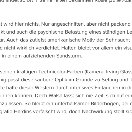
indet sofort in seiner alten Bekannten Rosie (Julie Ada
t wird hier nichts. Nur angeschnitten, aber nicht packend 
ikt und auch die psychische Belastung eines ständigen Le
bar. Auch das zutiefst amerikanische Motiv der Sehnsucht
nicht wirklich verdichtet. Haften bleibt vor allem ein visu
l in einem aufziehenden Sandsturm.
 seinen kräftigen Technicolor-Farben (Kamera: Irving Glas
nig passt diese saubere Optik im Grunde zu Setting und 
e hätte dieser Western durch intensives Eintauchen in d
nnen können. Doch Walsh lässt sich nie Zeit, sich auf ein
inzulassen. So bleibt ein unterhaltsamer Bilderbogen, bei
rafie Hardins verfälscht wird, doch Nachwirkung stellt si