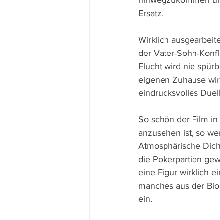
hinwegzukommen und f
Ersatz.
Wirklich ausgearbeite
der Vater-Sohn-Konfl
Flucht wird nie spür
eigenen Zuhause wird 
eindrucksvolles Duel
So schön der Film in
anzusehen ist, so we
Atmosphärische Dicht
die Pokerpartien gewi
eine Figur wirklich e
manches aus der Biog
ein.    