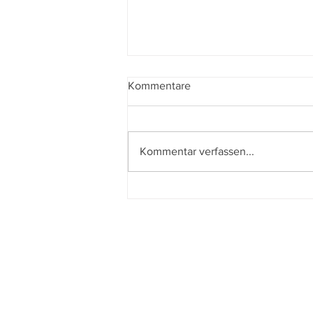
Kommentare
Kommentar verfassen...
Der beste Mann - State of the
Union