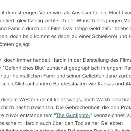
mit dem strengen Vater wird als Auslöser für die Flucht vo
sentiert, gleichzeitig zieht sich der Wunsch des jungen M
nd Familie durch den Film. Das nötige Geld dafür beabsic
ben, doch bald kommt es dabei zu einer Schießerei und H
teten gejagt. 
n, doch immer handelt Hardin in der Darstellung des Films
h "Gefährliches Blut" zunächst geographisch in engem R
 zur heimatlichen Farm und seiner Geliebten Jane zurüc
s schließlich auf andere Bundesstaaten wie Kansas und A
 diesem Western damit keineswegs, doch Walsh beschränk
lächlich nachzuzeichnen. Die Gebrochenheit, die den Prot
hre zuvor entstandenem "
The Gunfighter
" kennzeichnet, s
s scheint Hardin auch über den Tod seiner Geliebten 