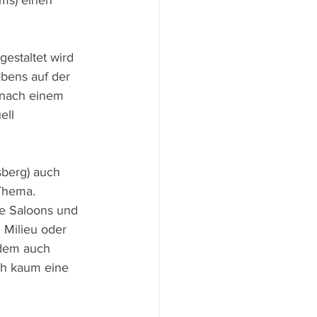
ms) einen 
gestaltet wird 
bens auf der 
 nach einem 
ell 
sberg) auch 
Thema. 
ie Saloons und 
 Milieu oder 
 dem auch 
ch kaum eine 