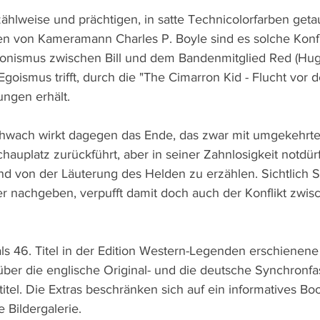
zählweise und prächtigen, in satte Technicolorfarben geta
 von Kameramann Charles P. Boyle sind es solche Konfli
onismus zwischen Bill und dem Bandenmitglied Red (Hugh
goismus trifft, durch die "The Cimarron Kid - Flucht vor
ngen erhält. 
chwach wirkt dagegen das Ende, das zwar mit umgekehrt
auplatz zurückführt, aber in seiner Zahnlosigkeit notdürf
end von der Läuterung des Helden zu erzählen. Sichtlich
er nachgeben, verpufft damit doch auch der Konflikt zwisc
als 46. Titel in der Edition Western-Legenden erschienene 
ber die englische Original- und die deutsche Synchronf
itel. Die Extras beschränken sich auf ein informatives Bo
 Bildergalerie.