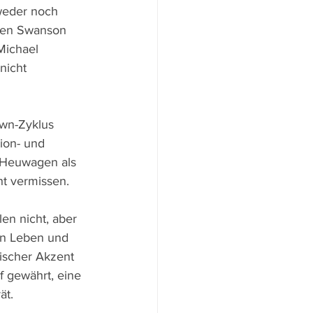
weder noch 
lten Swanson 
Michael 
nicht 
own-Zyklus 
tion- und 
n Heuwagen als 
t vermissen. 
en nicht, aber 
en Leben und 
ischer Akzent 
 gewährt, eine 
ät. 