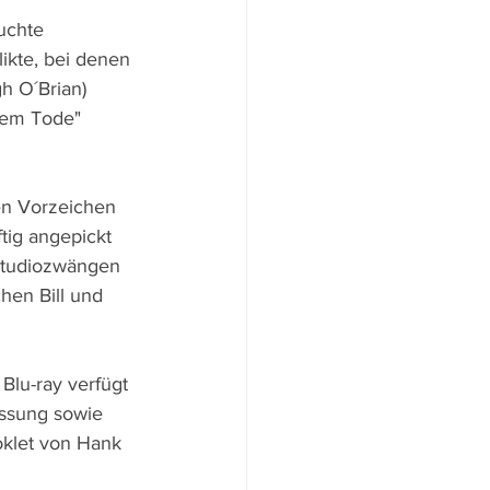
uchte 
kte, bei denen 
 O´Brian) 
 dem Tode" 
en Vorzeichen 
tig angepickt 
 Studiozwängen 
hen Bill und 
Blu-ray verfügt 
assung sowie 
oklet von Hank 