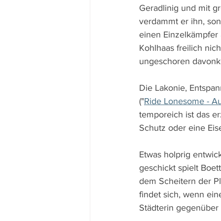
Geradlinig und mit g
verdammt er ihn, so
einen Einzelkämpfer a
Kohlhaas freilich nic
ungeschoren davon
Die Lakonie, Entspan
("
Ride Lonesome - Au
temporeich ist das er
Schutz oder eine Ei
Etwas holprig entwic
geschickt spielt Boe
dem Scheitern der Pl
findet sich, wenn ei
Städterin gegenüber 