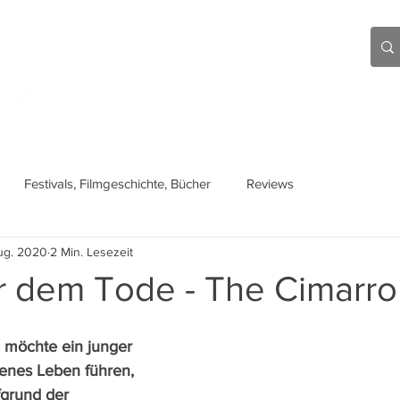
Aktuell
Beiträge
Über mich
Links
Festivals, Filmgeschichte, Bücher
Reviews
ug. 2020
2 Min. Lesezeit
r dem Tode - The Cimarro
e möchte ein junger 
enes Leben führen, 
fgrund der 