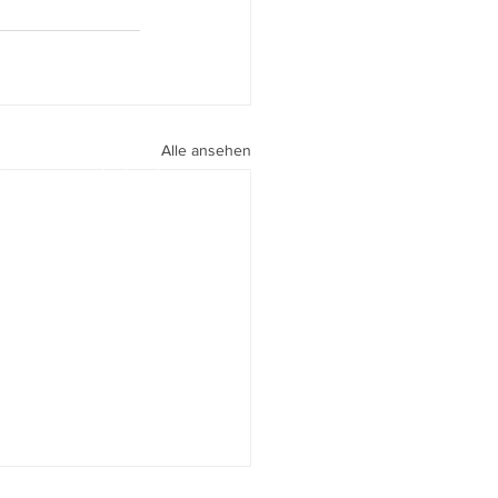
Alle ansehen
peri I
walter.gasperi@film-netz.com