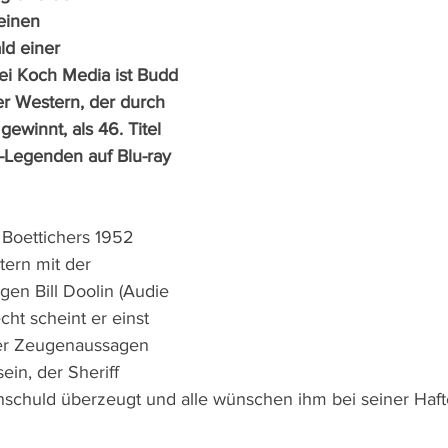
einen 
ld einer 
ei Koch Media ist Budd 
r Western, der durch 
winnt, als 46. Titel 
-Legenden auf Blu-ray 
 Boettichers 1952 
tern mit der 
en Bill Doolin (Audie 
ht scheint er einst 
ter Zeugenaussagen 
ein, der Sheriff 
nschuld überzeugt und alle wünschen ihm bei seiner Hafte