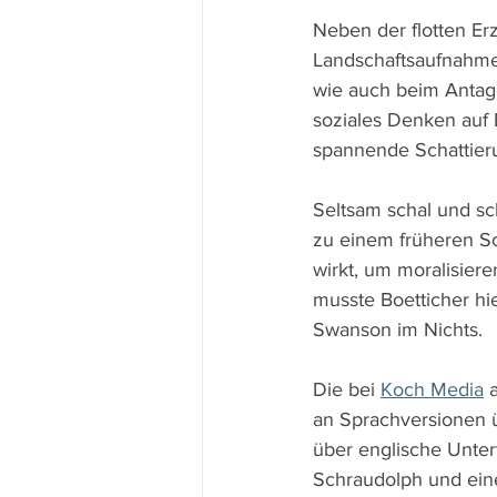
Neben der flotten Er
Landschaftsaufnahmen
wie auch beim Antag
soziales Denken auf E
spannende Schattieru
Seltsam schal und s
zu einem früheren Sch
wirkt, um moralisier
musste Boetticher hi
Swanson im Nichts. 
Die bei 
Koch Media
 
an Sprachversionen ü
über englische Untert
Schraudolph und eine