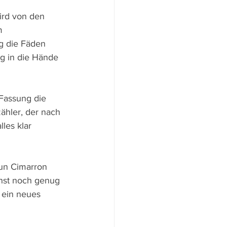
ird von den 
m 
g die Fäden 
ug in die Hände 
 Fassung die 
ähler, der nach 
les klar 
nun Cimarron 
chst noch genug 
 ein neues 