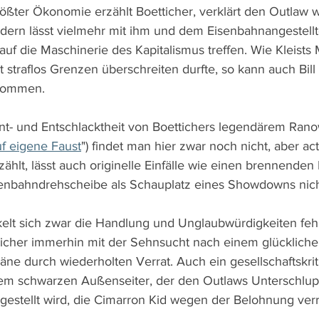
rößter Ökonomie erzählt Boetticher, verklärt den Outlaw 
ndern lässt vielmehr mit ihm und dem Eisenbahnangestel
uf die Maschinerie des Kapitalismus treffen. Wie Kleists 
ht straflos Grenzen überschreiten durfte, so kann auch Bill 
kommen.
nt- und Entschlacktheit von Boettichers legendärem Ran
f eigene Faust
") findet man hier zwar noch nicht, aber ac
zählt, lässt auch originelle Einfälle wie einen brennende
senbahndrehscheibe als Schauplatz eines Showdowns nich
kelt sich zwar die Handlung und Unglaubwürdigkeiten fehl
tticher immerhin mit der Sehnsucht nach einem glücklich
äne durch wiederholten Verrat. Auch ein gesellschaftskrit
nem schwarzen Außenseiter, der den Outlaws Unterschlupf
gestellt wird, die Cimarron Kid wegen der Belohnung verr