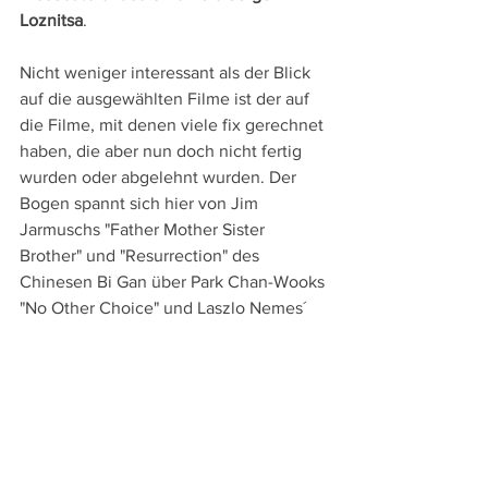
Loznitsa
.
Nicht weniger interessant als der Blick 
auf die ausgewählten Filme ist der auf 
die Filme, mit denen viele fix gerechnet 
haben, die aber nun doch nicht fertig 
wurden oder abgelehnt wurden. Der 
Bogen spannt sich hier von Jim 
Jarmuschs "Father Mother Sister 
Brother" und "Resurrection" des 
Chinesen Bi Gan über Park Chan-Wooks 
"No Other Choice" und Laszlo Nemes´ 
"Orphan" bis zu Markus Schleinzers 
"Rose", Terrence Malicks Jesus-Film 
"The Way of the Wind" und Lynne 
Ramsays "Die, My Love".
Interessant ist aber auch, dass 
Fatih 