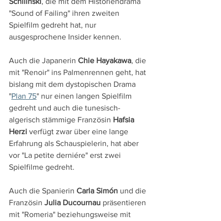
Schilinski
, die mit dem Historiendrama 
"Sound of Failing" ihren zweiten 
Spielfilm gedreht hat, nur 
ausgesprochene Insider kennen.
Auch die Japanerin 
Chie Hayakawa
, die 
mit "Renoir" ins Palmenrennen geht, hat 
bislang mit dem dystopischen Drama 
"
Plan 75
" nur einen langen Spielfilm 
gedreht und auch die tunesisch-
algerisch stämmige Französin 
Hafsia 
Herzi
 verfügt zwar über eine lange 
Erfahrung als Schauspielerin, hat aber 
vor "La petite derniére" erst zwei 
Spielfilme gedreht.
Auch die Spanierin 
Carla Simón
 und die 
Französin 
Julia Ducournau
 präsentieren 
mit "Romeria" beziehungsweise mit 