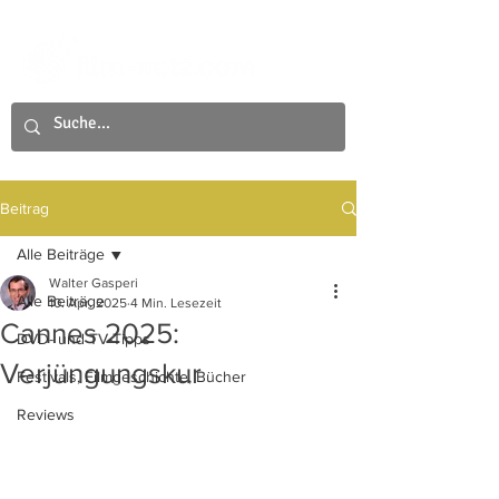
Beitrag
Alle Beiträge
Walter Gasperi
Alle Beiträge
10. Apr. 2025
4 Min. Lesezeit
Cannes 2025:
DVD- und TV-Tipps
Verjüngungskur
Festivals, Filmgeschichte, Bücher
Reviews