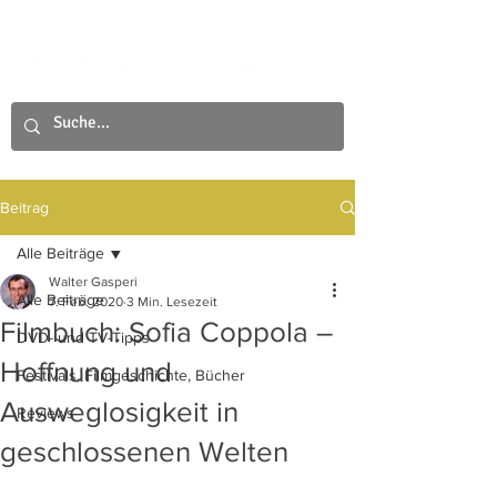
Beitrag
Alle Beiträge
Walter Gasperi
Alle Beiträge
7. Feb. 2020
3 Min. Lesezeit
Filmbuch: Sofia Coppola –
DVD- und TV-Tipps
Hoffnung und
Festivals, Filmgeschichte, Bücher
Ausweglosigkeit in
Reviews
geschlossenen Welten