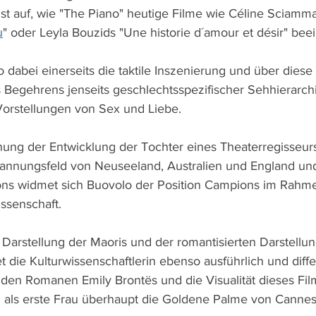
st auf, wie "The Piano" heutige Filme wie Céline Sciamma
u
" oder Leyla Bouzids "Une historie d´amour et désir" beei
lo dabei einerseits die taktile Inszenierung und über diese
s Begehrens jenseits geschlechtsspezifischer Sehhierarch
 Vorstellungen von Sex und Liebe.
ng der Entwicklung der Tochter eines Theaterregisseurs
annungsfeld von Neuseeland, Australien und England und
ons widmet sich Buovolo der Position Campions im Rahme
issenschaft.
Darstellung der Maoris und der romantisierten Darstellung
et die Kulturwissenschaftlerin ebenso ausführlich und diff
u den Romanen Emily Brontës und die Visualität dieses Fil
 als erste Frau überhaupt die Goldene Palme von Canne