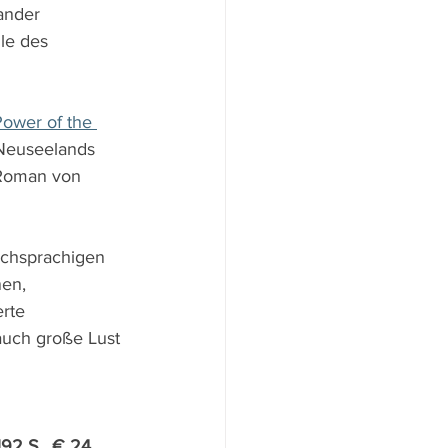
ander 
le des 
ower of the 
 Neuseelands 
r Roman von 
schsprachigen 
en, 
erte 
auch große Lust 
92 S., € 24, 