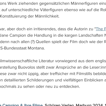
ions Werk ziehenden gegensätzlichen Männerfiguren ein
 auf unterschiedliche Väterfiguren ebenso wie auf die Rol
Konstituierung der Männlichkeit.
war, aber doch ein irritierendes, dass die Autorin zu "
The P
ss "Jane Campion die Handlung in die kargen Landschaften
), denn nach allen (?) Quellen spielt der Film doch wie de
S-Bundesstaat Montana.
 filmwissenschaftliche Literatur vorwiegend aus dem engli
rstellung Buovolos stellt zwar Ansprüche an die Leser:inn
se zwar nicht üppig, aber treffsicher mit Filmstills bebild
 detaillierten Schilderungen und vielfältigen Einblicken 
nochmals zu sehen oder neu zu entdecken.
e Campion & Ihre Filme
, Schüren Verlag, Marburg 2024, 1