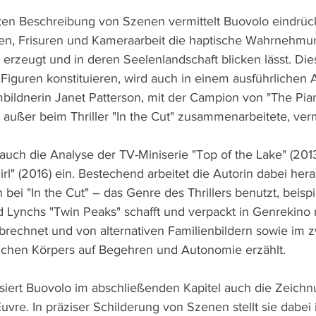
rten Beschreibung von Szenen vermittelt Buovolo eindrück
, Frisuren und Kameraarbeit die haptische Wahrnehmung 
erzeugt und in deren Seelenlandschaft blicken lässt. Di
Figuren konstituieren, wird auch in einem ausführlichen 
bildnerin Janet Patterson, mit der Campion von "The Piano
n außer beim Thriller "In the Cut" zusammenarbeitete, vermi
uch die Analyse der TV-Miniserie "Top of the Lake" (201
rl" (2016) ein. Bestechend arbeitet die Autorin dabei hera
ei "In the Cut" – das Genre des Thrillers benutzt, beisp
 Lynchs "Twin Peaks" schafft und verpackt in Genrekino 
brechnet und von alternativen Familienbildern sowie im z
ichen Körpers auf Begehren und Autonomie erzählt.
iert Buovolo im abschließenden Kapitel auch die Zeichn
vre. In präziser Schilderung von Szenen stellt sie dabei