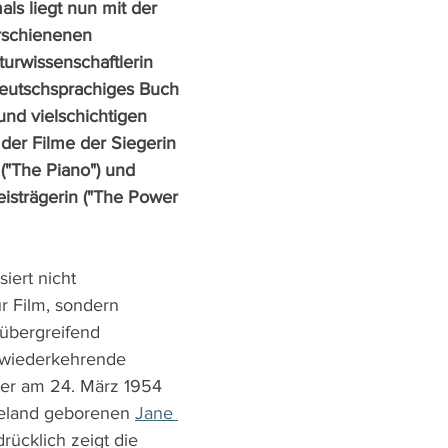
ls liegt nun mit der 
rschienenen 
urwissenschaftlerin 
deutschsprachiges Buch 
 und vielschichtigen 
der Filme der Siegerin 
"The Piano") und 
isträgerin ("The Power 
iert nicht 
r Film, sondern 
mübergreifend 
wiederkehrende 
der am 24. März 1954 
eeland geborenen 
Jane 
drücklich zeigt die 