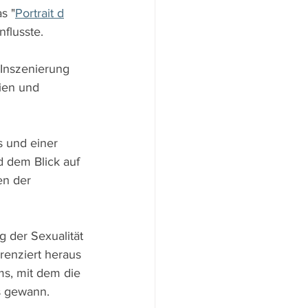
s "
Portrait d
nflusste.
 Inszenierung 
ien und 
 und einer 
 dem Blick auf 
n der 
 der Sexualität 
erenziert heraus 
ms, mit dem die 
s gewann.