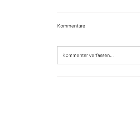
Kommentare
Kommentar verfassen...
Filmbuch: Szene für Szene
die Welt entdecken 2:
Unterwegs zu weiteren
legendären Drehorten