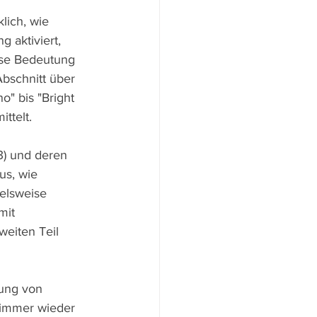
lich, wie 
aktiviert, 
ese Bedeutung 
Abschnitt über 
" bis "Bright 
ttelt.
3) und deren 
us, wie 
ielsweise 
mit 
weiten Teil 
ung von 
 immer wieder 