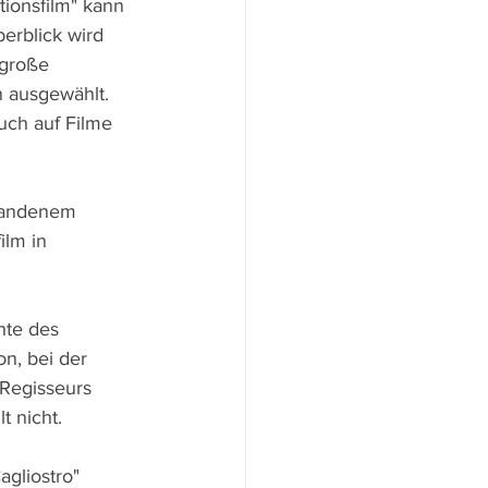
ionsfilm" kann 
erblick wird 
 große 
 ausgewählt. 
uch auf Filme 
standenem 
ilm in 
hte des 
n, bei der 
Regisseurs 
 nicht. 
agliostro" 