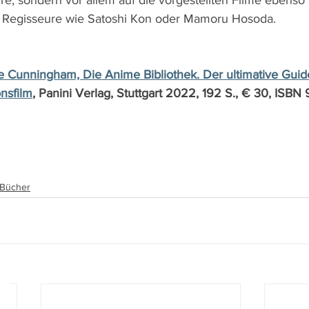
re, sondern vor allem auf die vorgestellten Filme ebenso 
 Regisseure wie Satoshi Kon oder Mamoru Hosoda. 
e Cunningham, Die Anime Bibliothek. Der ultimative Gui
nsfilm
, Panini Verlag, Stuttgart 2022, 192 S., € 30, ISBN
, Bücher
www.film-netz.com
I Walter Gas