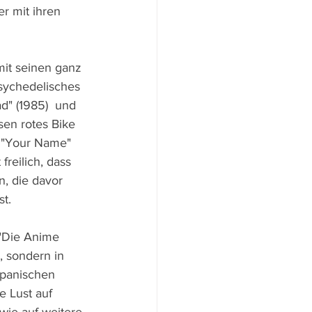
r mit ihren 
mit seinen ganz 
sychedelisches 
d" (1985)  und 
sen rotes Bike 
 "Your Name" 
freilich, dass 
n, die davor 
st.
 "Die Anime 
, sondern in 
apanischen 
e Lust auf 