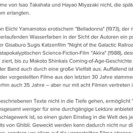
lme von Isao Takahata und Hayao Miyazaki nicht, die späte
hm erlangten.
on Eiichi Yamamotos erotischem "Belladonna" (1973), der 
verlaufenden Wasserfarben in der Sicht der Autoren ein p
r Gisaburo Sugis Katzenfilm "Night of the Galactic Railroa
apokalyptischen Science-Fiction-Film "Akira" (1988), des
ziert, bis zu Makoto Shinkais Coming-of-Age-Geschichte
er Band auch durch eine große Vielfalt aus. Auffallend ist 
 der vorgestellten Filme aus den letzten 30 Jahre stamme
hin auch 35 Jahre – aber nur mit acht Filmen vertreten i
geschriebenen Texte nicht in die Tiefe gehen, ermöglicht
 insgesamt weniger für eine durchgängige Lektüre anbietet
schlagewerk ist, so einen guten Einstieg in die Welt des j
its von Ghibli. Geweckt werden kann dadurch nicht nur di