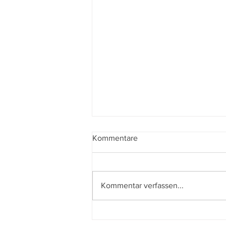
Kommentare
Kommentar verfassen...
79. Locarno Film Festival:
Weltpremieren, Stargäste und