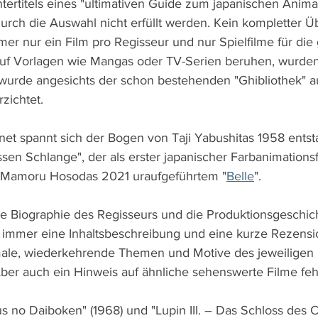
ertitels eines "ultimativen Guide zum japanischen Animat
durch die Auswahl nicht erfüllt werden. Kein kompletter Üb
er nur ein Film pro Regisseur und nur Spielfilme für die
auf Vorlagen wie Mangas oder TV-Serien beruhen, wurden
wurde angesichts der schon bestehenden "Ghibliothek" a
rzichtet.
net spannt sich der Bogen von Taji Yabushitas 1958 ent
sen Schlange", der als erster japanischer Farbanimationsf
zu Mamoru Hosodas 2021 uraufgeführtem "
Belle
".
die Biographie des Regisseurs und die Produktionsgeschic
gt immer eine Inhaltsbeschreibung und eine kurze Rezensio
ale, wiederkehrende Themen und Motive des jeweiligen 
ber auch ein Hinweis auf ähnliche sehenswerte Filme fehlt
us no Daiboken" (1968) und "Lupin III. – Das Schloss des C