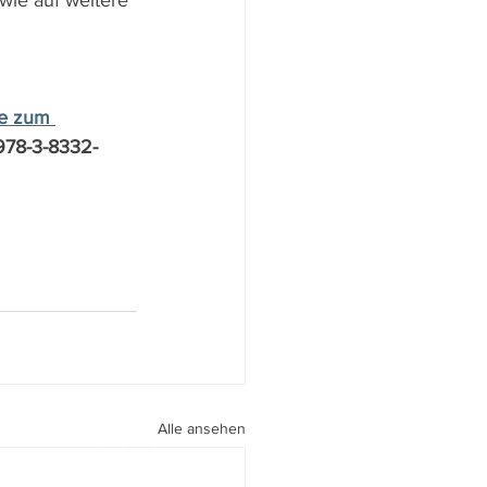
wie auf weitere 
de zum 
 978-3-8332-
Alle ansehen
peri I
walter.gasperi@film-netz.com