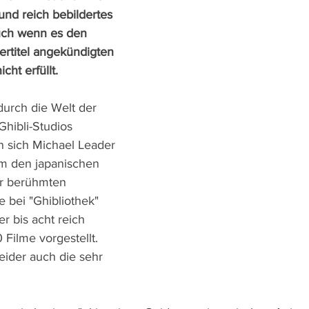
 und reich bebildertes 
ch wenn es den 
rtitel angekündigten 
cht erfüllt.
urch die Welt der 
hibli-Studios 
n sich Michael Leader 
m den japanischen 
er berühmten 
e bei "Ghibliothek" 
r bis acht reich 
 Filme vorgestellt. 
leider auch die sehr 