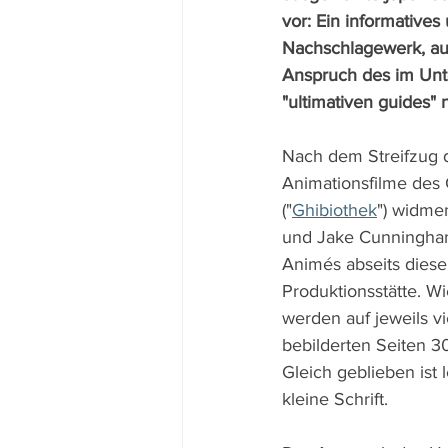
vor: Ein informatives
Nachschlagewerk, au
Anspruch des im Unte
"ultimativen guides" ni
Nach dem Streifzug d
Animationsfilme des G
("
Ghibiothek
") widme
und Jake Cunningha
Animés abseits dies
Produktionsstätte. Wi
werden auf jeweils vie
bebilderten Seiten 30
Gleich geblieben ist 
kleine Schrift.