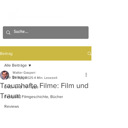
Beitrag
Alle Beiträge
Walter Gasperi
Alle Beiträge
27. Apr. 2025
4 Min. Lesezeit
Traumhafte Filme: Film und
DVD- und TV-Tipps
Traum
Festivals, Filmgeschichte, Bücher
Reviews