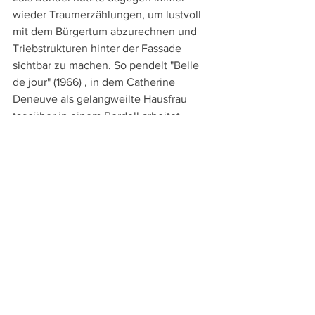
wieder Traumerzählungen, um lustvoll 
mit dem Bürgertum abzurechnen und 
Triebstrukturen hinter der Fassade 
sichtbar zu machen. So pendelt "Belle 
de jour" (1966) , in dem Catherine 
Deneuve als gelangweilte Hausfrau 
tagsüber in einem Bordell arbeitet, 
zwischen Tagtraum und Realität und in 
"Le charme Discret de la bourgeoisie" 
("Der diskrete Charme der Bourgeoisie", 
1972) werden bei einer 
Abendgesellschaft herrlich surreal-
absurde Träume erzählt.
Verschwimmen schon bei Bunuel die 
Grenzen zwischen Realität und Traum, 
so wurde diese Entwicklung in den 
letzten Jahrzehnten immer weiter 