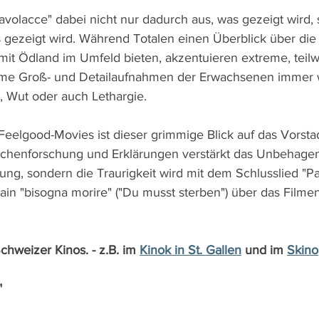
avolacce" dabei nicht nur dadurch aus, was gezeigt wird,
 gezeigt wird. Während Totalen einen Überblick über die
it Ödland im Umfeld bieten, akzentuieren extreme, teilw
me Groß- und Detailaufnahmen der Erwachsenen immer 
on, Wut oder auch Lethargie.
Feelgood-Movies ist dieser grimmige Blick auf das Vorsta
sachenforschung und Erklärungen verstärkt das Unbehage
ung, sondern die Traurigkeit wird mit dem Schlusslied "Pa
rain "bisogna morire" ("Du musst sterben") über das Filme
chweizer Kinos. - z.B. im 
Kinok in St. Gallen
 und im 
Skino
"