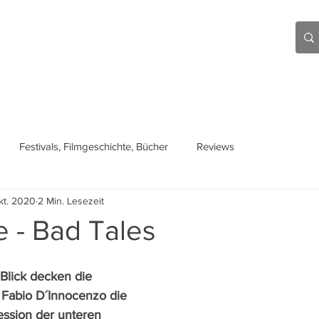
Aktuell
Beiträge
Über mich
Links
Festivals, Filmgeschichte, Bücher
Reviews
kt. 2020
2 Min. Lesezeit
 - Bad Tales
Blick decken die 
Fabio D´Innocenzo die 
ession der unteren 