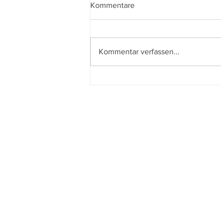
Kommentare
Kommentar verfassen...
Le città di pianura – The Last
One for the Road