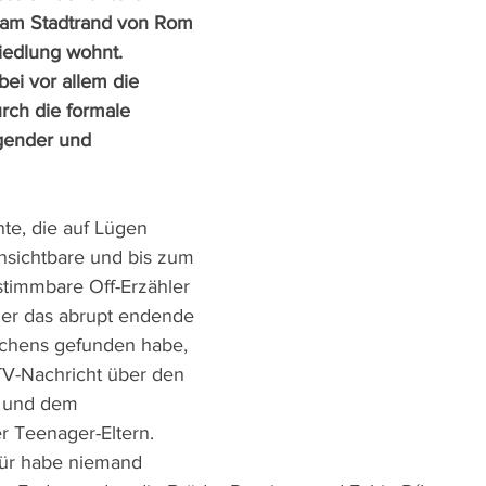
ie am Stadtrand von Rom 
iedlung wohnt. 
ei vor allem die 
rch die formale 
gender und 
te, die auf Lügen 
unsichtbare und bis zum 
stimmbare Off-Erzähler 
s er das abrupt endende 
chens gefunden habe, 
TV-Nachricht über den 
 und dem 
 Teenager-Eltern. 
für habe niemand 