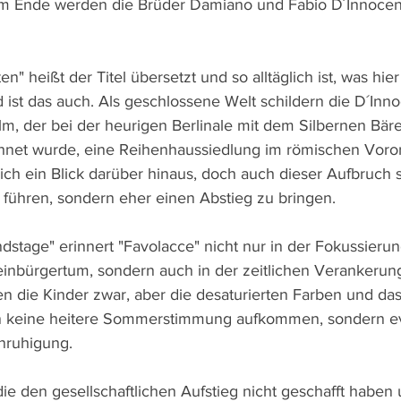
 am Ende werden die Brüder Damiano und Fabio D´Innocen
" heißt der Titel übersetzt und so alltäglich ist, was hier
 ist das auch. Als geschlossene Welt schildern die D´Inn
lm, der bei der heurigen Berlinale mit dem Silbernen Bäre
net wurde, eine Reihenhaussiedlung im römischen Vorort
ich ein Blick darüber hinaus, doch auch dieser Aufbruch s
 führen, sondern eher einen Abstieg zu bringen.
dstage" erinnert "Favolacce" nicht nur in der Fokussierun
inbürgertum, sondern auch in der zeitlichen Verankerun
 die Kinder zwar, aber die desaturierten Farben und das 
n keine heitere Sommerstimmung aufkommen, sondern e
ruhigung. 
die den gesellschaftlichen Aufstieg nicht geschafft haben 