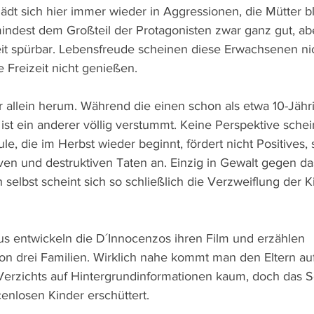
lädt sich hier immer wieder in Aggressionen, die Mütter bl
mindest dem Großteil der Protagonisten zwar ganz gut, a
eit spürbar. Lebensfreude scheinen diese Erwachsenen ni
 Freizeit nicht genießen.
 allein herum. Während die einen schon als etwa 10-Jähr
ist ein anderer völlig verstummt. Keine Perspektive schei
e, die im Herbst wieder beginnt, fördert nicht Positives, 
ven und destruktiven Taten an. Einzig in Gewalt gegen da
selbst scheint sich so schließlich die Verzweiflung der K
s entwickeln die D´Innocenzos ihren Film und erzählen 
von drei Familien. Wirklich nahe kommt man den Eltern au
rzichts auf Hintergrundinformationen kaum, doch das Sc
cenlosen Kinder erschüttert.