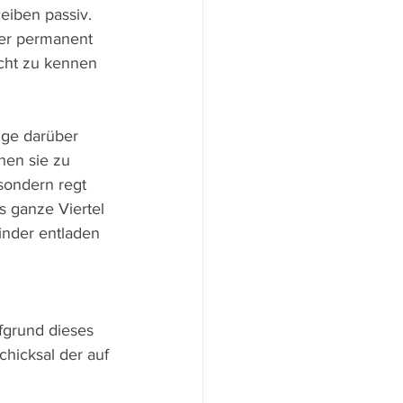
eiben passiv. 
ber permanent 
cht zu kennen 
ige darüber 
nen sie zu 
sondern regt 
s ganze Viertel 
inder entladen 
fgrund dieses 
hicksal der auf 