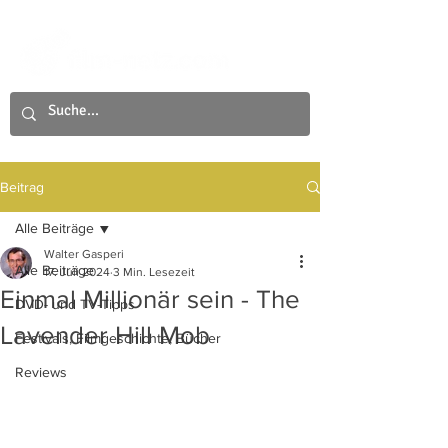
Beitrag
Alle Beiträge
Walter Gasperi
Alle Beiträge
17. Juli 2024
3 Min. Lesezeit
Einmal Millionär sein - The
DVD- und TV-Tipps
Lavender Hill Mob
Festivals, Filmgeschichte, Bücher
Reviews