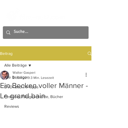
Beitrag
Alle Beiträge
Walter Gasperi
Alle Beiträge
2. Juli 2019
3 Min. Lesezeit
Ein Becken voller Männer -
DVD- und TV-Tipps
Le grand bain
Festivals, Filmgeschichte, Bücher
Reviews