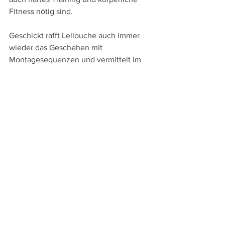
Fitness nötig sind. 
Geschickt rafft Lellouche auch immer 
wieder das Geschehen mit 
Montagesequenzen und vermittelt im 
Wechsel zwischen Szenen einzelner 
Protagonisten und dem gemeinsamen 
Training auch das Spannungsfeld von 
Individualität und Teamgeist, von dem 
„Ein Becken voller Männer“ letztlich 
auch erzählt.
Beim großen Wettkampf wird weniger 
mit der fulminanten Show als vielmehr 
mit den Formationen und den 
Körperhaltungen die Bedeutung der 
Gemeinschaft visualisiert, gleichzeitig 
bleiben aber diese Schwimmer nicht 