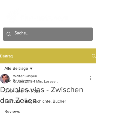
Beitrag
Alle Beiträge
Walter Gasperi
Alle Beiträge
6. Juni 2019
4 Min. Lesezeit
Doubles vies - Zwischen
DVD- und TV-Tipps
den Zeilen
Festivals, Filmgeschichte, Bücher
Reviews