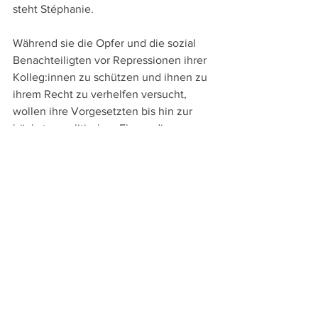
steht Stéphanie.
Während sie die Opfer und die sozial 
Benachteiligten vor Repressionen ihrer 
Kolleg:innen zu schützen und ihnen zu 
ihrem Recht zu verhelfen versucht, 
wollen ihre Vorgesetzten bis hin zur 
höchsten politischen Ebene die 
Institution schützen und den schon 
angeschlagenen Ruf der Polizei nicht 
weiter beschädigen. – Ohnmächtig 
scheint hier letztlich die 
Einzelkämpferin und einzige 
Überlebensstrategie die Abwendung 
von der harschen Realität und die 
Hinwendung zu harmlos-netten 
Katzenvideos auf youtube.