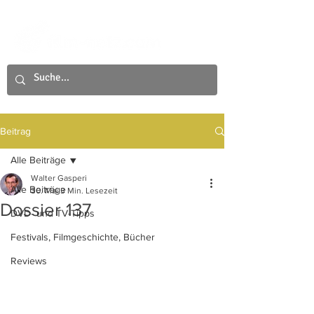
Beitrag
Alle Beiträge
Walter Gasperi
Alle Beiträge
30. Mai
3 Min. Lesezeit
Dossier 137
DVD- und TV-Tipps
Festivals, Filmgeschichte, Bücher
Reviews