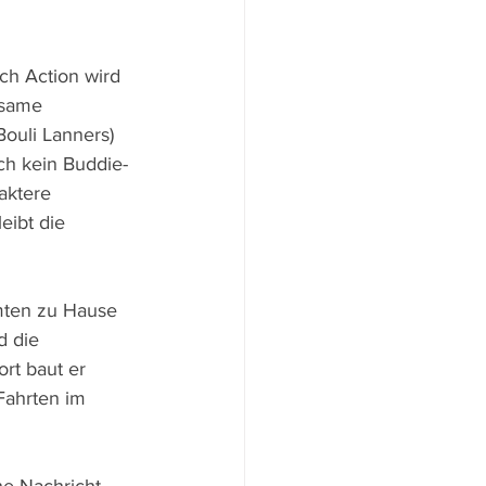
ch Action wird 
hsame 
Bouli Lanners) 
ch kein Buddie-
aktere 
eibt die 
mten zu Hause 
d die 
rt baut er 
Fahrten im 