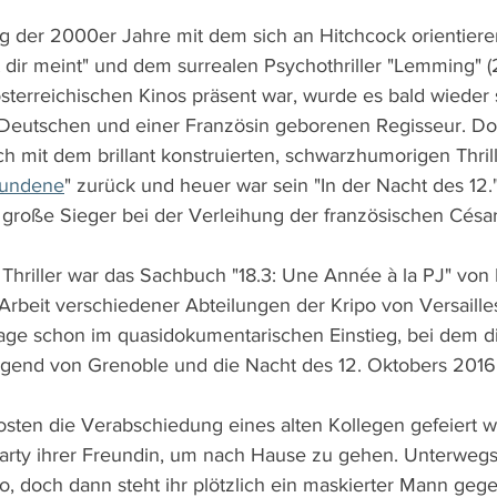
der 2000er Jahre mit dem sich an Hitchcock orientieren
t dir meint" und dem surrealen Psychothriller "Lemming" (
terreichischen Kinos präsent war, wurde es bald wieder s
 Deutschen und einer Französin geborenen Regisseur. Do
h mit dem brillant konstruierten, schwarzhumorigen Thrill
wundene
" zurück und heuer war sein "In der Nacht des 12.
roße Sieger bei der Verleihung der französischen César
n Thriller war das Sachbuch "18.3: Une Année à la PJ" von
 Arbeit verschiedener Abteilungen der Kripo von Versailles
age schon im quasidokumentarischen Einstieg, bei dem d
egend von Grenoble und die Nacht des 12. Oktobers 2016 f
sten die Verabschiedung eines alten Kollegen gefeiert wir
 Party ihrer Freundin, um nach Hause zu gehen. Unterwegs 
, doch dann steht ihr plötzlich ein maskierter Mann gege