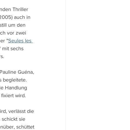
den Thriller 
2005) auch in 
till um den 
ch vor zwei 
er "
Seules les 
" mit sechs 
s.
 Pauline Guéna, 
 begleitete. 
ie Handlung 
ixiert wird.
d, verlässt die 
schickt sie 
nüber, schüttet 