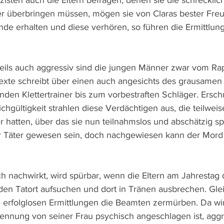
isten auch die Eltern befragen, denen sie die schrecklic
r überbringen müssen, mögen sie von Claras bester Freu
de erhalten und diese verhören, so führen die Ermittlun
ils auch aggressiv sind die jungen Männer zwar vom Rap
exte schreibt über einen auch angesichts des grausame
enden Klettertrainer bis zum vorbestraften Schläger. Ersc
chgültigkeit strahlen diese Verdächtigen aus, die teilweis
hatten, über das sie nun teilnahmslos und abschätzig sp
r Täter gewesen sein, doch nachgewiesen kann der Mord
ich nachwirkt, wird spürbar, wenn die Eltern am Jahrestag 
en Tatort aufsuchen und dort in Tränen ausbrechen. Gleic
e erfolglosen Ermittlungen die Beamten zermürben. Da wi
ennung von seiner Frau psychisch angeschlagen ist, aggr