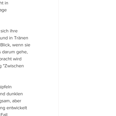
t in 
age 
ich ihre 
n und in Tränen 
Blick, wenn sie 
s darum gehe, 
racht wird 
ng "Zwischen 
ipfeln 
und dunklen 
gsam, aber 
ng entwickelt 
Fall 