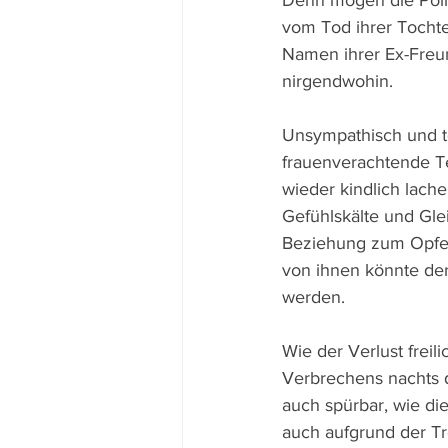
Denn mögen die Poliz
vom Tod ihrer Tochte
Namen ihrer Ex-Freun
nirgendwohin. 
Unsympathisch und te
frauenverachtende T
wieder kindlich lach
Gefühlskälte und Glei
Beziehung zum Opfer 
von ihnen könnte de
werden.
Wie der Verlust freil
Verbrechens nachts d
auch spürbar, wie di
auch aufgrund der Tr