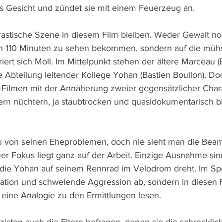
ins Gesicht und zündet sie mit einem Feuerzeug an.
drastische Szene in diesem Film bleiben. Weder Gewalt no
n 110 Minuten zu sehen bekommen, sondern auf die mü
riert sich Moll. Im Mittelpunkt stehen der ältere Marceau (
e Abteilung leitender Kollege Yohan (Bastien Boullon). Do
-Filmen mit der Annäherung zweier gegensätzlicher Char
ern nüchtern, ja staubtrocken und quasidokumentarisch bl
u von seinen Eheproblemen, doch nie sieht man die Bea
er Fokus liegt ganz auf der Arbeit. Einzige Ausnahme sin
die Yohan auf seinem Rennrad im Velodrom dreht. Im Spo
tration und schwelende Aggression ab, sondern in diesen 
eine Analogie zu den Ermittlungen lesen.