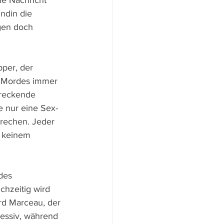
he Nachricht 
ndin die 
gen doch 
per, der 
n Mordes immer 
hreckende 
e nur eine Sex-
rechen. Jeder 
 keinem 
des 
hzeitig wird 
rd Marceau, der 
essiv, während 