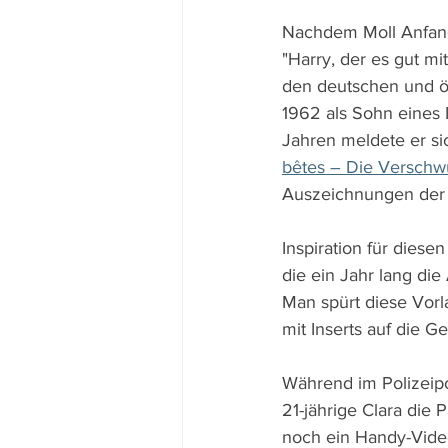
Nachdem Moll Anfang 
"Harry, der es gut mi
den deutschen und ös
1962 als Sohn eines
Jahren meldete er sic
bêtes – Die Versch
Auszeichnungen der g
Inspiration für diese
die ein Jahr lang die
Man spürt diese Vorl
mit Inserts auf die G
Während im Polizeipo
21-jährige Clara die
noch ein Handy-Video