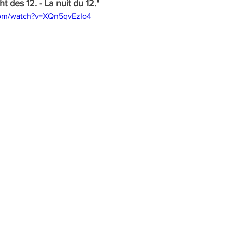
ht des 12. - La nuit du 12."
com/watch?v=XQn5qvEzIo4