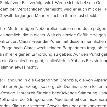
chlaf vom Fall verfolgt wird. Wenn sich dabei sein Gesich
em der Verdächtigen vermischt, wird er auch mit der Fr
l Gewalt der jungen Männer auch in ihm selbst steckt.
ihre Mutter mögen Nebenrollen spielen und doch prägen s
nd es nämlich, die in dieser Welt als einzige Gefühle zeige
nfrontiert Claras Freundin Yohan mit diesem männlichen 
e Frage nach Claras wechselnden Bettpartnern fragt, ob e
 an ihrer eigenen Ermordung zu geben. Auf den Punkt geb
h die Geschlechter geht, schließlich in Yohans Feststellu
stimmt etwas nicht".
er Handlung in die Gegend von Grenoble, die von Alpeng
ühl der Enge erzeugt, so sorgt die Dominanz von kalten 
-frostige Jahreszeit für eine bedrückende Stimmung. Lan
Moll und in der Stringenz und Nüchternheit der Inszenieru
ndes Klima der latenten Gewalt, das über den konkreten 