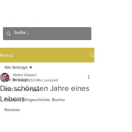
Beitrag
Alle Beiträge
Walter Gasperi
Alle Beiträge
21. Juli 2020
3 Min. Lesezeit
Die schönsten Jahre eines
DVD- und TV-Tipps
Lebens
Festivals, Filmgeschichte, Bücher
Reviews