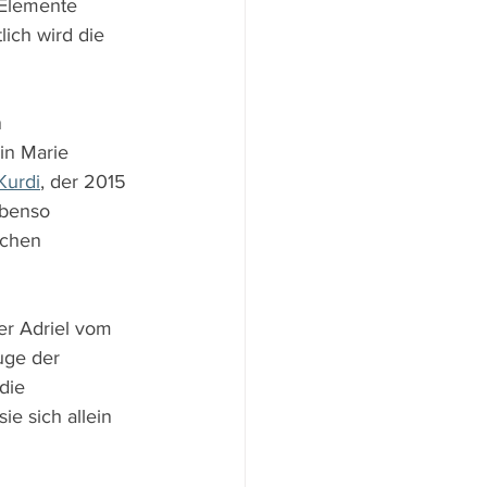
 Elemente 
ich wird die 
 
in Marie 
Kurdi
, der 2015 
ebenso 
schen 
er Adriel vom 
uge der 
die 
e sich allein 