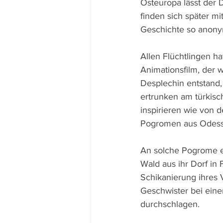
Osteuropa lässt der
finden sich später m
Geschichte so anonymi
Allen Flüchtlingen h
Animationsfilm, der w
Desplechin entstand
ertrunken am türkisc
inspirieren wie von d
Pogromen aus Odessa
An solche Pogrome er
Wald aus ihr Dorf i
Schikanierung ihres V
Geschwister bei einer
durchschlagen.