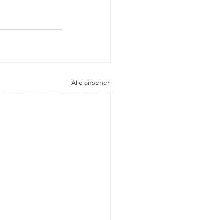
Alle ansehen
peri I
walter.gasperi@film-netz.com