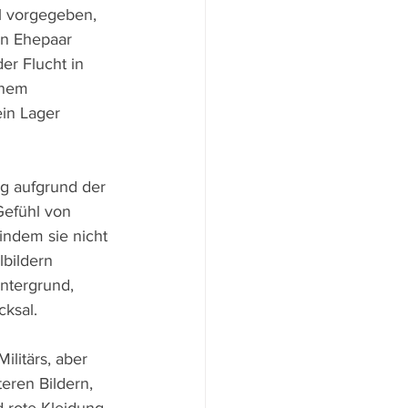
l vorgegeben, 
in Ehepaar 
er Flucht in 
inem 
in Lager 
ng aufgrund der 
Gefühl von 
ndem sie nicht 
lbildern 
ntergrund, 
ksal. 
litärs, aber 
eren Bildern, 