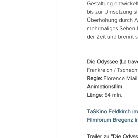
Gestaltung entwickel
bis zur Umsetzung si
Überhöhung durch Ani
mehrmaliges Sehen loh
der Zeit und brennt s
Die Odyssee (La trav
Frankreich / Tschech
Regie: 
Florence Miail
Animationsfilm
Länge
: 84 min.
TaSKino Feldkirch im
Filmforum Bregenz i
Trailer zu "Die Odyss