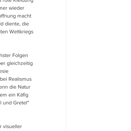
 rote Kleidung 
mer wieder 
offnung macht 
d diente, die 
ten Weltkriegs 
hster Folgen 
er gleichzeitig 
esie 
abei Realismus 
enn die Natur 
em ein Käfig 
 und Gretel" 
visueller 