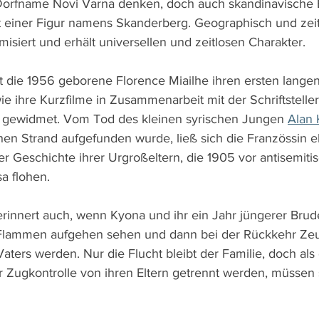
 Dorfname Novi Varna denken, doch auch skandinavische
it einer Figur namens Skanderberg. Geographisch und zeitl
siert und erhält universellen und zeitlosen Charakter. 
at die 1956 geborene Florence Miailhe ihren ersten langen
ie ihre Kurzfilme in Zusammenarbeit mit der Schriftsteller
, gewidmet. Vom Tod des kleinen syrischen Jungen 
Alan 
hen Strand aufgefunden wurde, ließ sich die Französsin 
er Geschichte ihrer Urgroßeltern, die 1905 vor antisemiti
 flohen. 
innert auch, wenn Kyona und ihr ein Jahr jüngerer Brud
n Flammen aufgehen sehen und dann bei der Rückkehr Ze
aters werden. Nur die Flucht bleibt der Familie, doch als 
 Zugkontrolle von ihren Eltern getrennt werden, müssen si