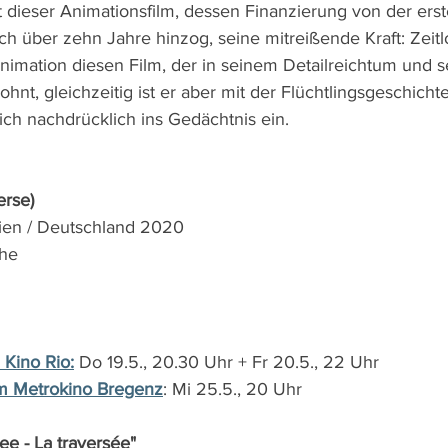
t dieser Animationsfilm, dessen Finanzierung von der ers
ch über zehn Jahre hinzog, seine mitreißende Kraft: Zeitl
mation diesen Film, der in seinem Detailreichtum und se
nt, gleichzeitig ist er aber mit der Flüchtlingsgeschicht
ich nachdrücklich ins Gedächtnis ein. 
erse)
ien / Deutschland 2020 
he 
 Kino Rio:
Do 19.5., 20.30 Uhr + Fr 20.5., 22 Uhr
m Metrokino Bregenz
: Mi 25.5., 20 Uhr
ee - La traversée"