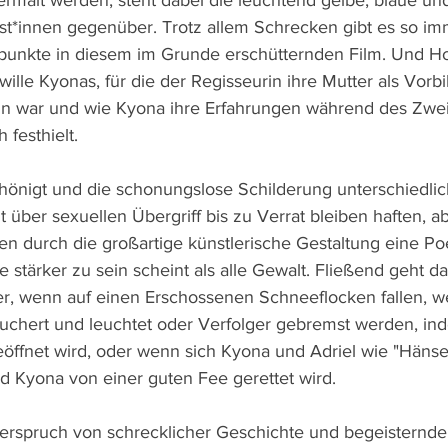
rmalt werden, steht dabei die leuchtend gelbe, blaue und
st*innen gegenüber. Trotz allem Schrecken gibt es so im
spunkte in diesem im Grunde erschütternden Film. Und H
lle Kyonas, für die der Regisseurin ihre Mutter als Vorbil
in war und wie Kyona ihre Erfahrungen während des Zwei
festhielt.
chönigt und die schonungslose Schilderung unterschiedlic
 über sexuellen Übergriff bis zu Verrat bleiben haften, ab
n durch die großartige künstlerische Gestaltung eine Po
e stärker zu sein scheint als alle Gewalt. Fließend geht d
r, wenn auf einen Erschossenen Schneeflocken fallen, w
wuchert und leuchtet oder Verfolger gebremst werden, ind
öffnet wird, oder wenn sich Kyona und Adriel wie "Hänsel
d Kyona von einer guten Fee gerettet wird.
spruch von schrecklicher Geschichte und begeisternder 