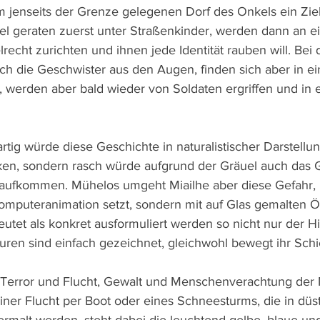
m jenseits der Grenze gelegenen Dorf des Onkels ein Zie
l geraten zuerst unter Straßenkinder, werden dann an e
lrecht zurichten und ihnen jede Identität rauben will. Bei d
ich die Geschwister aus den Augen, finden sich aber in e
 werden aber bald wieder von Soldaten ergriffen und in e
artig würde diese Geschichte in naturalistischer Darstellu
en, sondern rasch würde aufgrund der Gräuel auch das 
aufkommen. Mühelos umgeht Miailhe aber diese Gefahr, i
Computeranimation setzt, sondern mit auf Glas gemalten Ö
utet als konkret ausformuliert werden so nicht nur der Hi
uren sind einfach gezeichnet, gleichwohl bewegt ihr Schic
error und Flucht, Gewalt und Menschenverachtung der Mi
ner Flucht per Boot oder eines Schneesturms, die in düst