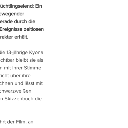
üchtlingselend: Ein 
bewegender 
gerade durch die 
reignisse zeitlosen 
akter erhält.
die 13-jährige Kyona 
htbar bleibt sie als 
ein mit ihrer Stimme 
icht über ihre 
chnen und lässt mit 
schwarzweißen 
m Skizzenbuch die 
hrt der Film, an 