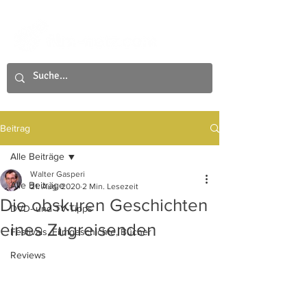
Beitrag
Alle Beiträge
Walter Gasperi
Alle Beiträge
21. Aug. 2020
2 Min. Lesezeit
Die obskuren Geschichten
DVD- und TV-Tipps
eines Zugreisenden
Festivals, Filmgeschichte, Bücher
Reviews