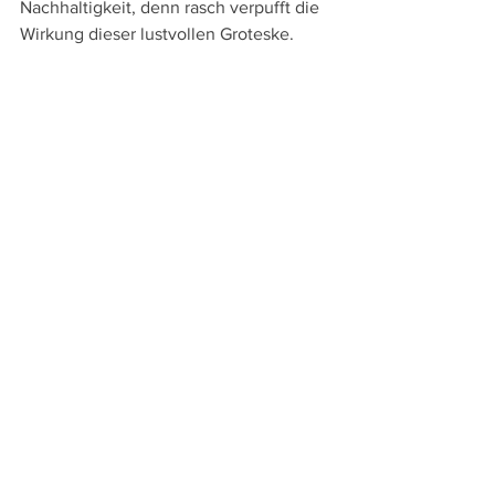
Nachhaltigkeit, denn rasch verpufft die 
Wirkung dieser lustvollen Groteske.
Läuft derzeit in den österreichischen 
und Schweizer Kinos. - Am 9. und 10. 
September im 
FKC Dornbirn
 / Cinema 
Dornbirn, am 16.9. im 
Filmforum 
Bregenz
 / Metrokino Bregenz und vom 
30.9. bis 2.10. im 
TaSKino Feldkirch
 / 
Kino Rio.
Trailer zu "Die obskuren Geschichten 
eines Zugreisenden"
https://www.youtube.com/watch?
v=Teb5bGzG9IE