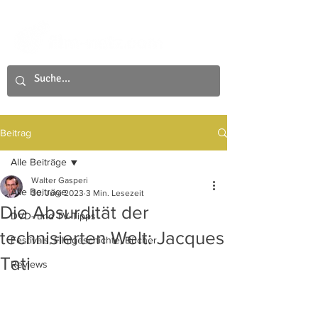
Beitrag
Alle Beiträge
Walter Gasperi
Alle Beiträge
30. Juni 2023
3 Min. Lesezeit
Die Absurdität der
DVD- und TV-Tipps
technisierten Welt: Jacques
Festivals, Filmgeschichte, Bücher
Tati
Reviews