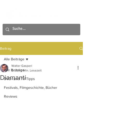
Beitrag
Alle Beiträge
Walter Gasperi
Alle Beiträge
5. Juli
3 Min. Lesezeit
Diamanti
DVD- und TV-Tipps
Festivals, Filmgeschichte, Bücher
Reviews