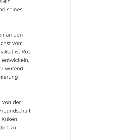
 ein 
nd seines 
en an den 
nächst vom 
lität ist Roz 
 entwickeln, 
er wütend, 
nierung 
h von der 
reundschaft. 
s Küken 
dort zu 