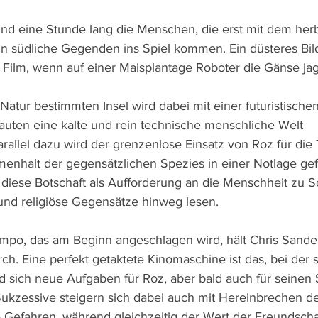
nd eine Stunde lang die Menschen, die erst mit dem herb
n südliche Gegenden ins Spiel kommen. Ein düsteres Bild
 Film, wenn auf einer Maisplantage Roboter die Gänse ja
atur bestimmten Insel wird dabei mit einer futuristischen
auten eine kalte und rein technische menschliche Welt 
rallel dazu wird der grenzenlose Einsatz von Roz für die 
enhalt der gegensätzlichen Spezies in einer Notlage gefe
 diese Botschaft als Aufforderung an die Menschheit zu So
 und religiöse Gegensätze hinweg lesen.
mpo, das am Beginn angeschlagen wird, hält Chris Sande
h. Eine perfekt getaktete Kinomaschine ist das, bei der s
sich neue Aufgaben für Roz, aber bald auch für seinen 
n. Sukzessive steigern sich dabei auch mit Hereinbrechen 
 Gefahren, während gleichzeitig der Wert der Freundschaf