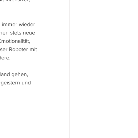
n immer wieder 
hen stets neue 
motionalität, 
eser Roboter mit 
ere. 
Hand gehen, 
geistern und 