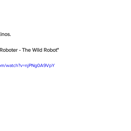
inos.
 Roboter - The Wild Robot"
com/watch?v=njPNg0A9VpY