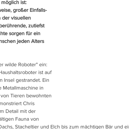
möglich ist: 
ise, großer Einfalls- 
 der visuellen 
berührende, zutiefst 
te sorgen für ein 
nschen jeden Alters 
er wilde Roboter" ein: 
aushaltsroboter ist auf 
 Insel gestrandet. Ein 
e Metallmaschine in 
r von Tieren bewohnten 
onstriert Chris 
m Detail mit der 
ältigen Fauna von 
 Dachs, Stacheltier und Elch bis zum mächtigen Bär und ei