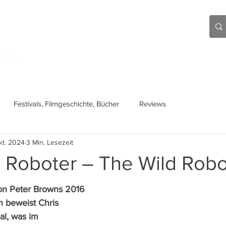
Aktuell
Beiträge
Über mich
Links
Festivals, Filmgeschichte, Bücher
Reviews
kt. 2024
3 Min. Lesezeit
e Roboter – The Wild Robo
on Peter Browns 2016 
beweist Chris 
l, was im 