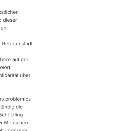
stlichen 
 dieser 
gen.
 Retortenstadt 
Tiere auf der 
iert. 
lidarität über 
rs problemlos 
tändig die 
Schützling 
der Menschen 
t intensiver, 