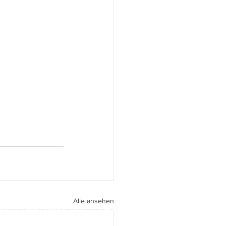
Alle ansehen
peri I
walter.gasperi@film-netz.com