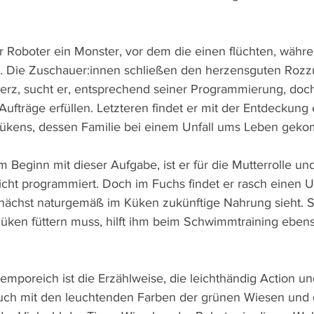
er Roboter ein Monster, vor dem die einen flüchten, währe
n. Die Zuschauer:innen schließen den herzensguten Rozz
Herz, sucht er, entsprechend seiner Programmierung, doc
 Aufträge erfüllen. Letzteren findet er mit der Entdeckung 
ükens, dessen Familie bei einem Unfall ums Leben geko
m Beginn mit dieser Aufgabe, ist er für die Mutterrolle un
cht programmiert. Doch im Fuchs findet er rasch einen Un
ächst naturgemäß im Küken zukünftige Nahrung sieht. So
Küken füttern muss, hilft ihm beim Schwimmtraining ebens
mporeich ist die Erzählweise, die leichthändig Action un
auch mit den leuchtenden Farben der grünen Wiesen und 