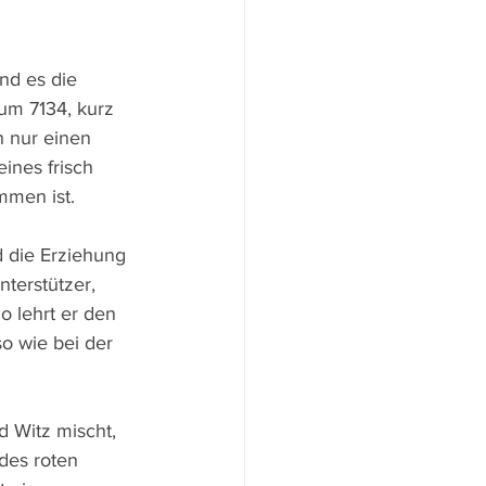
nd es die 
um 7134, kurz 
h nur einen 
eines frisch 
mmen ist.
d die Erziehung 
terstützer, 
 lehrt er den 
o wie bei der 
d Witz mischt, 
des roten 