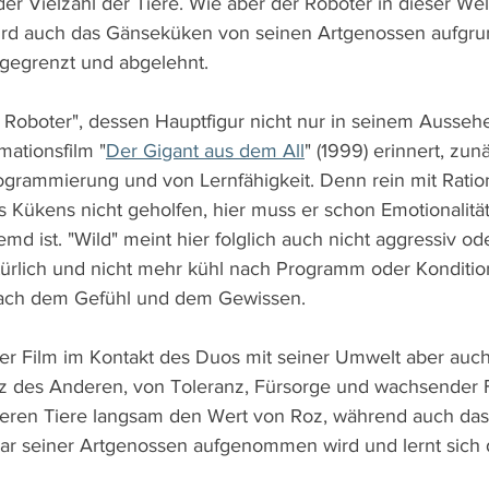
r Vielzahl der Tiere. Wie aber der Roboter in dieser Welt
wird auch das Gänseküken von seinen Artgenossen aufgru
gegrenzt und abgelehnt.
e Roboter", dessen Hauptfigur nicht nur in seinem Ausseh
mationsfilm "
Der Gigant aus dem All
" (1999) erinnert, zu
grammierung und von Lernfähigkeit. Denn rein mit Rationa
s Kükens nicht geholfen, hier muss er schon Emotionalität
md ist. "Wild" meint hier folglich auch nicht aggressiv od
ürlich und nicht mehr kühl nach Programm oder Konditio
nach dem Gefühl und dem Gewissen.
 der Film im Kontakt des Duos mit seiner Umwelt aber auc
 des Anderen, von Toleranz, Fürsorge und wachsender F
eren Tiere langsam den Wert von Roz, während auch da
char seiner Artgenossen aufgenommen wird und lernt sich 