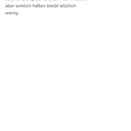
aber wirklich haften bleibt letztlich 
wenig.
An Sprachversionen bieten die bei 
Koch Media
 erschienene DVD und Blu-
ray die englische Original- und die 
deutsche Synchronfassung sowie 
Untertitel in diesen beiden Sprachen. 
Die Extras beschränken sich auf den 
englischen und den deutschen Trailer 
sowie eine Bildergalerie.
Trailer zu "Der Sizilianer"
https://www.youtube.com/watch?
v=0gFqc3uT7VY