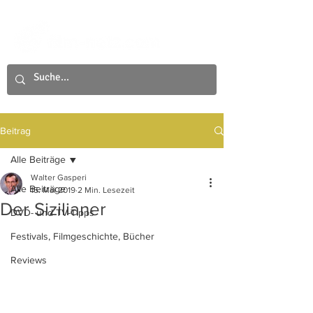
Beitrag
Alle Beiträge
Walter Gasperi
Alle Beiträge
15. Mai 2019
2 Min. Lesezeit
Der Sizilianer
DVD- und TV-Tipps
Festivals, Filmgeschichte, Bücher
Reviews