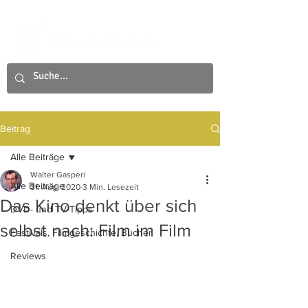
Beitrag
Alle Beiträge
Walter Gasperi
Alle Beiträge
31. Aug. 2020
3 Min. Lesezeit
Das Kino denkt über sich
DVD- und TV-Tipps
selbst nach: Film im Film
Festivals, Filmgeschichte, Bücher
Reviews