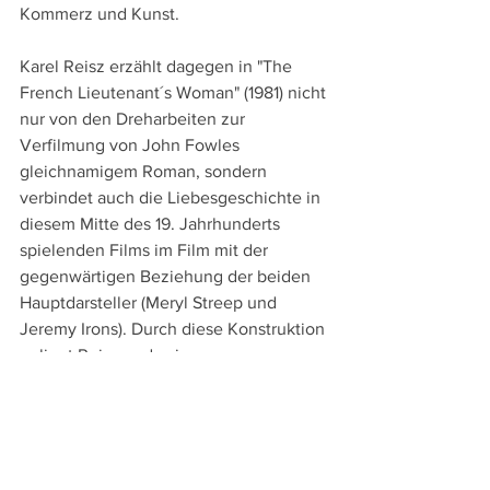
Kommerz und Kunst.
Karel Reisz erzählt dagegen in "The 
French Lieutenant´s Woman" (1981) nicht 
nur von den Dreharbeiten zur 
Verfilmung von John Fowles 
gleichnamigem Roman, sondern 
verbindet auch die Liebesgeschichte in 
diesem Mitte des 19. Jahrhunderts 
spielenden Films im Film mit der 
gegenwärtigen Beziehung der beiden 
Hauptdarsteller (Meryl Streep und 
Jeremy Irons). Durch diese Konstruktion 
gelingt Reisz und seinem 
Drehbuchautor Harold Pinter eine 
vielschichtige Reflexion über den 
Wandel von Geschlechterrollen.
Und die 2019 verstorbene Agnés Varda 