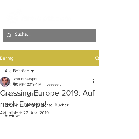
Beitrag
Alle Beiträge
Walter Gasperi
Alle Beiträge
19. Apr. 2019
4 Min. Lesezeit
Crossing Europe 2019: Auf
DVD- und TV-Tipps
nach Europa!
Festivals, Filmgeschichte, Bücher
Aktualisiert:
22. Apr. 2019
Reviews