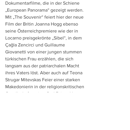
Dokumentarfilme, die in der Schiene 
„European Panorama“ gezeigt werden. 
Mit „The Souvenir“ feiert hier der neue 
Film der Britin Joanna Hogg ebenso 
seine Österreichpremiere wie der in 
Locarno preisgekrönte „Sibel“, in dem 
Çağla Zencirci und Guillaume 
Giovanetti von einer jungen stummen 
türkischen Frau erzählen, die sich 
langsam aus der patriarchalen Macht 
ihres Vaters löst. Aber auch auf Teona 
Strugar Mitevskas Feier einer starken 
Makedonierin in der religionskritischen 
Gesellschaftssatire „God Exists, Her 
Name is Petrunya“ darf man sich hier als 
Abschlussfilm freuen.
Einen Blick auf das Spannungsfeld 
„Frauen und Arbeit“ werfen mit vier 