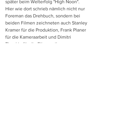
später beim Welterfolg "High Noon". 
Hier wie dort schrieb nämlich nicht nur 
Foreman das Drehbuch, sondern bei 
beiden Filmen zeichneten auch Stanley 
Kramer für die Produktion, Frank Planer 
für die Kameraarbeit und Dimitri 
Tiomkin für die Filmmusik 
verantwortlich.
An Sprachversionen bieten die bei 
Explosive Media
 (Vertrieb: Plaion 
Pictures) erschienene DVD und Blu-ray 
die englische Original- und die 
deutsche Synchronfassung sowie 
englische und deutsche Untertitel. Die 
Extras beschränken sich auf den 
originalen Kinotrailer zum Film, einen 
kolorierten Trailer aus dem Jahre 1990, 
eine Bildergalerie sowie Trailer zu 