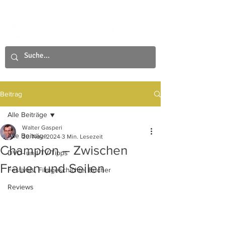
Beitrag
Alle Beiträge
Walter Gasperi
Alle Beiträge
20. Nov. 2024
3 Min. Lesezeit
Champion – Zwischen
DVD- und TV-Tipps
Frauen und Seilen
Festivals, Filmgeschichte, Bücher
Reviews