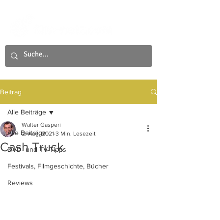
Beitrag
Alle Beiträge
Walter Gasperi
Alle Beiträge
2. Aug. 2021
3 Min. Lesezeit
Cash Truck
DVD- und TV-Tipps
Festivals, Filmgeschichte, Bücher
Reviews