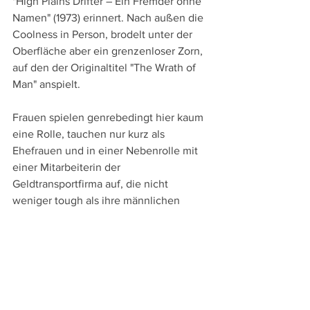
"High Plains Drifter – Ein Fremder ohne 
Namen" (1973) erinnert. Nach außen die 
Coolness in Person, brodelt unter der 
Oberfläche aber ein grenzenloser Zorn, 
auf den der Originaltitel "The Wrath of 
Man" anspielt.
Frauen spielen genrebedingt hier kaum 
eine Rolle, tauchen nur kurz als 
Ehefrauen und in einer Nebenrolle mit 
einer Mitarbeiterin der 
Geldtransportfirma auf, die nicht 
weniger tough als ihre männlichen 
Kollegen ist. Überlegen ist "H" seinen 
Gegnern dabei nicht nur durch seine 
Kampfkraft, sondern durch die 
Entschlossenheit, die ihm sein Motiv 
verleiht. Da geht es dann auch um 
Schuldgefühle. Ob "H" davon freilich am 