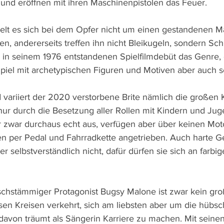
nd eröffnen mit ihren Maschinenpistolen das Feuer.
elt es sich bei dem Opfer nicht um einen gestandenen M
n, andererseits treffen ihn nicht Bleikugeln, sondern Sc
 in seinem 1976 entstandenen Spielfilmdebüt das Genre, 
n Spiel mit archetypischen Figuren und Motiven aber auch 
d variiert der 2020 verstorbene Brite nämlich die großen Kl
 nur durch die Besetzung aller Rollen mit Kindern und Jug
 zwar durchaus echt aus, verfügen aber über keinen Mot
 per Pedal und Fahrradkette angetrieben. Auch harte Ge
er selbstverständlich nicht, dafür dürfen sie sich an farb
nischstämmiger Protagonist Bugsy Malone ist zwar kein gro
esen Kreisen verkehrt, sich am liebsten aber um die hübs
avon träumt als Sängerin Karriere zu machen. Mit seine