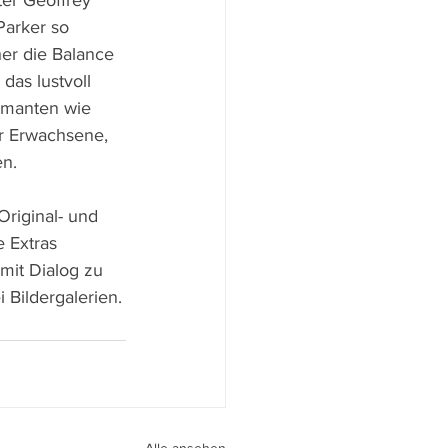
er Geoffrey 
arker so 
her die Balance 
as lustvoll 
rmanten wie 
r Erwachsene, 
.    
riginal- und 
 Extras 
mit Dialog zu 
 Bildergalerien.