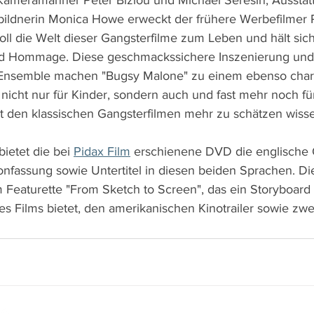
Kameramänner Peter Biziou und Michael Seresin, Ausstatt
ildnerin Monica Howe erweckt der frühere Werbefilmer P
voll die Welt dieser Gangsterfilme zum Leben und hält sic
d Hommage. Diese geschmackssichere Inszenierung und d
-Ensemble machen "Bugsy Malone" zu einem ebenso cha
nicht nur für Kinder, sondern auch und fast mehr noch fü
it den klassischen Gangsterfilmen mehr zu schätzen wissen
ietet die bei 
Pidax Film
 erschienene DVD die englische O
nfassung sowie Untertitel in diesen beiden Sprachen. Die
eaturette "From Sketch to Screen", das ein Storyboard 
s Films bietet, den amerikanischen Kinotrailer sowie zwei