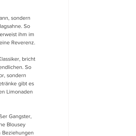
ann, sondern 
hlagsahne. So 
erweist ihm im 
seine Reverenz.
assiker, bricht 
endlichen. So 
or, sondern 
tränke gibt es 
igen Limonaden 
ßer Gangster, 
che Blousey 
n Beziehungen 