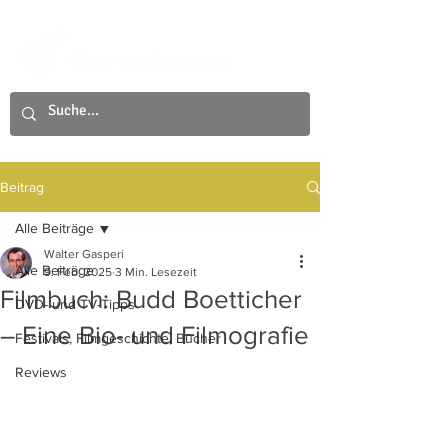
Beitrag
Alle Beiträge
Walter Gasperi
Alle Beiträge
9. Feb. 2025
3 Min. Lesezeit
Filmbuch: Budd Boetticher
DVD- und TV-Tipps
– Eine Bio- und Filmografie
Festivals, Filmgeschichte, Bücher
Reviews