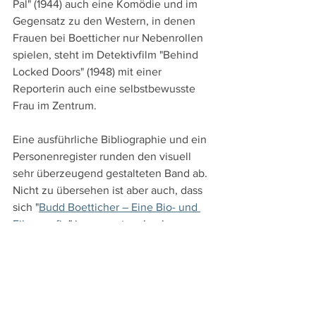
Pal" (1944) auch eine Komödie und im 
Gegensatz zu den Western, in denen 
Frauen bei Boetticher nur Nebenrollen 
spielen, steht im Detektivfilm "Behind 
Locked Doors" (1948) mit einer 
Reporterin auch eine selbstbewusste 
Frau im Zentrum.
Eine ausführliche Bibliographie und ein 
Personenregister runden den visuell 
sehr überzeugend gestalteten Band ab. 
Nicht zu übersehen ist aber auch, dass 
sich "
Budd Boetticher – Eine Bio- und 
Filmografie
" insgesamt mehr als 
Nachschlagewerk zu den einzelnen 
Filmen als für eine durchgehende 
Lektüre anbietet. 
Vermissen lässt diese Monographie 