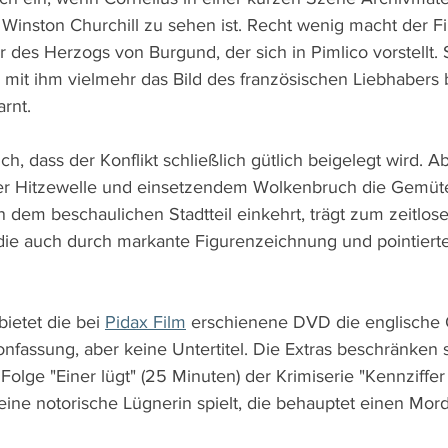
 Winston Churchill zu sehen ist. Recht wenig macht der 
des Herzogs von Burgund, der sich in Pimlico vorstellt. St
 mit ihm vielmehr das Bild des französischen Liebhabers 
rnt.
h, dass der Konflikt schließlich gütlich beigelegt wird. A
er Hitzewelle und einsetzendem Wolkenbruch die Gemüt
n dem beschaulichen Stadtteil einkehrt, trägt zum zeitlo
die auch durch markante Figurenzeichnung und pointierte
ietet die bei 
Pidax Film
 erschienene DVD die englische O
nfassung, aber keine Untertitel. Die Extras beschränken s
Folge "Einer lügt" (25 Minuten) der Krimiserie "Kennziffer 
eine notorische Lügnerin spielt, die behauptet einen Mor