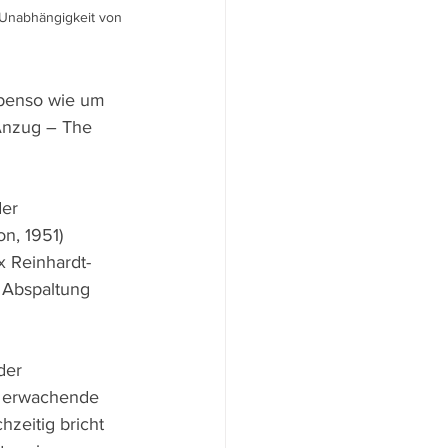
 Unabhängigkeit von 
ebenso wie um 
Anzug – The 
er 
on, 1951) 
x Reinhardt-
e Abspaltung 
der 
s erwachende 
hzeitig bricht 