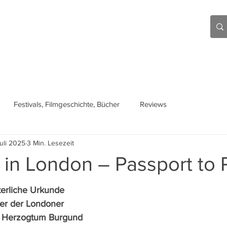
Aktuell
Beiträge
Über mich
Links
Festivals, Filmgeschichte, Bücher
Reviews
Juli 2025
3 Min. Lesezeit
in London – Passport to 
terliche Urkunde 
der der Londoner 
um Herzogtum Burgund 