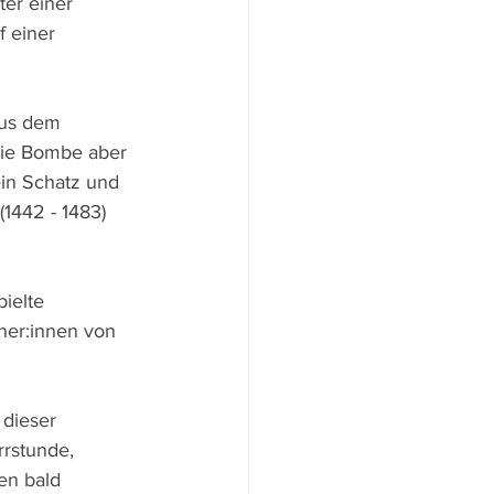
er einer 
 einer 
aus dem 
 die Bombe aber 
in Schatz und 
 (1442 - 1483) 
ielte 
hner:innen von 
 dieser 
rstunde, 
en bald 