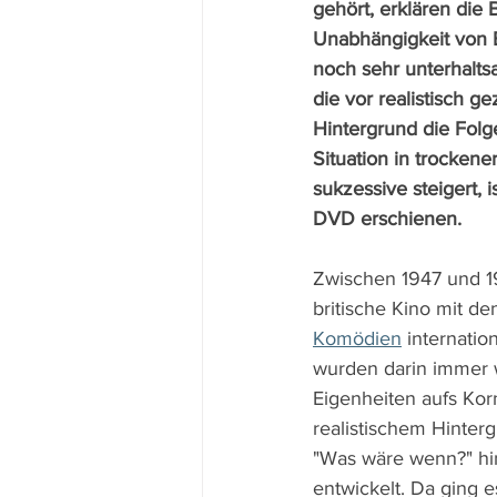
gehört, erklären die
Unabhängigkeit von 
noch sehr unterhalts
die vor realistisch g
Hintergrund die Folg
Situation in trockene
sukzessive steigert, i
DVD erschienen.
Zwischen 1947 und 19
britische Kino mit d
Komödien
 internatio
wurden darin immer w
Eigenheiten aufs Ko
realistischem Hinterg
"Was wäre wenn?" hi
entwickelt. Da ging e