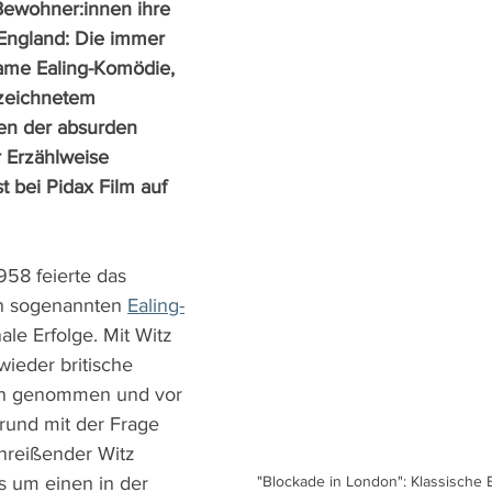
 Bewohner:innen ihre 
England: Die immer 
ame Ealing-Komödie, 
ezeichnetem 
en der absurden 
r Erzählweise 
st bei Pidax Film auf 
58 feierte das 
en sogenannten 
Ealing-
nale Erfolge. Mit Witz 
ieder britische 
rn genommen und vor 
rund mit der Frage 
nreißender Witz 
s um einen in der 
"Blockade in London": Klassische 