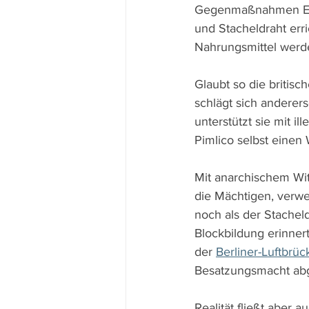
Gegenmaßnahmen Engl
und Stacheldraht err
Nahrungsmittel werd
Glaubt so die britis
schlägt sich anderer
unterstützt sie mit 
Pimlico selbst einen
Mit anarchischem Wit
die Mächtigen, verwe
noch als der Stachel
Blockbildung erinner
der 
Berliner-Luftbrüc
Besatzungsmacht abge
Realität fließt aber 