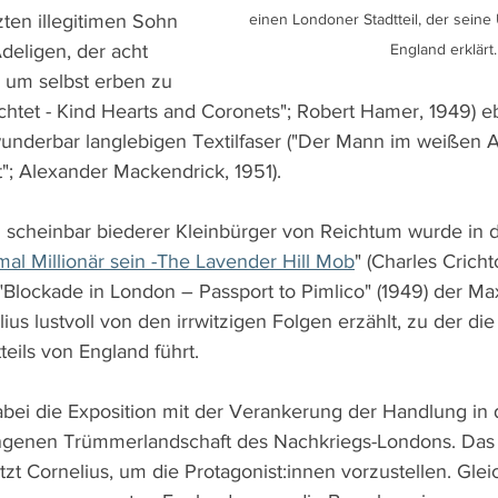
ten illegitimen Sohn 
einen Londoner Stadtteil, der seine
deligen, der acht 
England erklärt.
 um selbst erben zu 
ichtet - Kind Hearts and Coronets"; Robert Hamer, 1949) 
wunderbar langlebigen Textilfaser ("Der Mann im weißen 
t"; Alexander Mackendrick, 1951).
scheinbar biederer Kleinbürger von Reichtum wurde in d
mal Millionär sein -The Lavender Hill Mob
" (Charles Cricht
 "Blockade in London – Passport to Pimlico" (1949) der Ma
us lustvoll von den irrwitzigen Folgen erzählt, zu der di
eils von England führt.
dabei die Exposition mit der Verankerung der Handlung in 
angenen Trümmerlandschaft des Nachkriegs-Londons. Da
tzt Cornelius, um die Protagonist:innen vorzustellen. Gleic