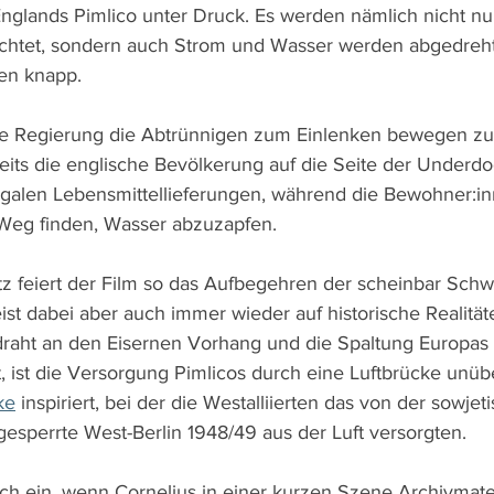
ands Pimlico unter Druck. Es werden nämlich nicht nur
ichtet, sondern auch Strom und Wasser werden abgedreht
en knapp.
che Regierung die Abtrünnigen zum Einlenken bewegen zu
seits die englische Bevölkerung auf die Seite der Underd
illegalen Lebensmittellieferungen, während die Bewohner:i
 Weg finden, Wasser abzuzapfen.
z feiert der Film so das Aufbegehren der scheinbar Sc
ist dabei aber auch immer wieder auf historische Realitä
draht an den Eisernen Vorhang und die Spaltung Europas 
t, ist die Versorgung Pimlicos durch eine Luftbrücke unü
ke
 inspiriert, bei der die Westalliierten das von der sowjet
sperrte West-Berlin 1948/49 aus der Luft versorgten.
auch ein, wenn Cornelius in einer kurzen Szene Archivmater