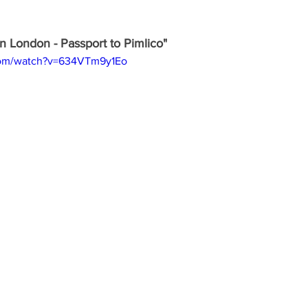
in London - Passport to Pimlico"
com/watch?v=634VTm9y1Eo