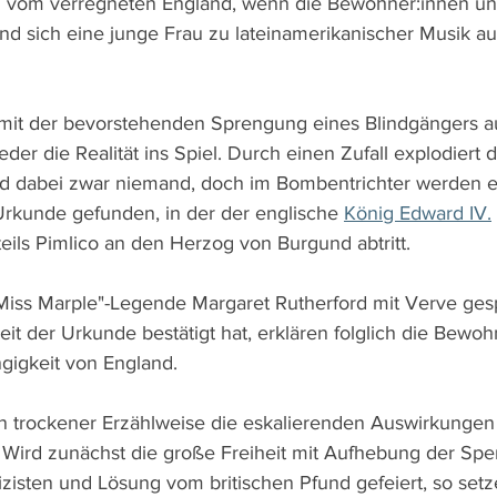
d vom verregneten England, wenn die Bewohner:innen unt
nd sich eine junge Frau zu lateinamerikanischer Musik auf
mit der bevorstehenden Sprengung eines Blindgängers 
der die Realität ins Spiel. Durch einen Zufall explodiert
wird dabei zwar niemand, doch im Bombentrichter werden e
 Urkunde gefunden, in der der englische 
König Edward IV.
eils Pimlico an den Herzog von Burgund abtritt.
iss Marple"-Legende Margaret Rutherford mit Verve gesp
eit der Urkunde bestätigt hat, erklären folglich die Bewo
gigkeit von England.
 in trockener Erzählweise die eskalierenden Auswirkungen
 Wird zunächst die große Freiheit mit Aufhebung der Sper
zisten und Lösung vom britischen Pfund gefeiert, so setz