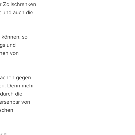
 Zollschranken 
 und auch die 
 können, so 
ogs und 
nnen von 
hwachen gegen 
ten. Denn mehr 
durch die 
bersehbar von 
ischen 
ial 