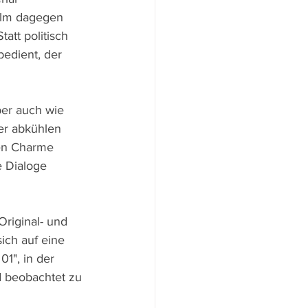
Film dagegen 
att politisch 
bedient, der 
ber auch wie 
er abkühlen 
sen Charme 
 Dialoge 
riginal- und 
ich auf eine 
01", in der 
d beobachtet zu 