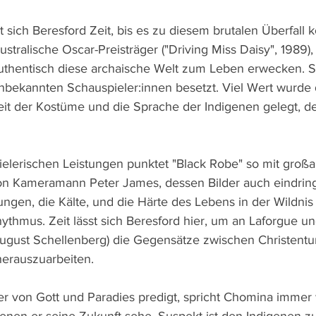
t sich Beresford Zeit, bis es zu diesem brutalen Überfall 
ustralische Oscar-Preisträger ("Driving Miss Daisy", 1989),
authentisch diese archaische Welt zum Leben erwecken. 
unbekannten Schauspieler:innen besetzt. Viel Wert wurde 
eit der Kostüme und die Sprache der Indigenen gelegt, d
ielerischen Leistungen punktet "Black Robe" so mit großa
on Kameramann Peter James, dessen Bilder auch eindringl
ungen, die Kälte, und die Härte des Lebens in der Wildnis 
ythmus. Zeit lässt sich Beresford hier, um an Laforgue u
ugust Schellenberg) die Gegensätze zwischen Christent
erauszuarbeiten. 
 von Gott und Paradies predigt, spricht Chomina immer 