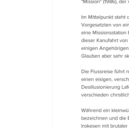
"Mission" (1986), der
Im Mittelpunkt steht 
Vorgesetzten von ein
eine Missionsstation 
dieser Kanufahrt vo
einigen Angehörigen 
Glauben aber sehr s
Die Flussreise führt 
einen eisigen, versc
Desillusionierung L
verschieden christli
Während ein kleinwü
bezeichnen und die B
Irokesen mit brutaler