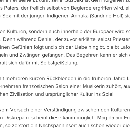
enen er seine Zukunft sehe. Suspekt ist den Indigenen z
 Paters, der freilich selbst von Begierde ergriffen wird, al
m Sex mit der jungen Indigenen Annuka (Sandrine Holt) sie
en Kulturen, sondern auch innerhalb der Europäer wird so
 Denn während Daniel, der zuvor erklärte, selbst Prieste
einen Gefühlen folgt und sich der Liebe hingibt, bleibt Laf
geln und Zwängen gefangen. Das Begehren kann er sich a
aft sich dafür mit Selbstgeißelung.
it mehreren kurzen Rückblenden in die früheren Jahre La
rnehmen französischen Salon einer Musikerin zuhört, au
n Zivilisation und ursprünglicher Kultur ins Spiel. 
 vom Versuch einer Verständigung zwischen den Kulturen
en Diskrepanz scheint diese kaum möglich. Mag da am En
en, so zerstört ein Nachspanninsert auch schon wieder die