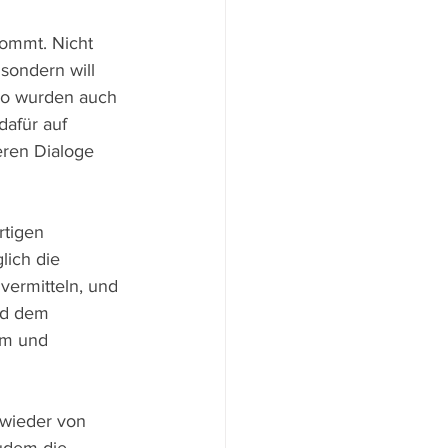
kommt. Nicht 
 sondern will 
So wurden auch 
dafür auf 
eren Dialoge 
rtigen 
ich die 
vermitteln, und 
nd dem 
um und 
wieder von 