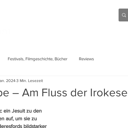
Aktuell
Beiträge
Über mich
Links
Festivals, Filmgeschichte, Bücher
Reviews
Jan. 2024
3 Min. Lesezeit
be – Am Fluss der Irokes
c ein Jesuit zu den 
n auf, um sie zu 
eresfords bildstarker 