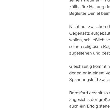
seinen Träumen, in d
zölibatäre Haltung des
Begleiter Daniel bei
Nicht nur zwischen d
Gegensatz aufgebaut.
wollen, schließlich s
seinen religiösen Re
zugestehen und bestr
Gleichzeitig kommt m
denen er in einem vo
Spannungsfeld zwische
Beresford erzählt so
angesichts der groß
auch ein Erfolg steh