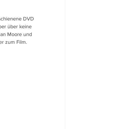
rschienene DVD 
ber über keine 
rian Moore und 
er zum Film.