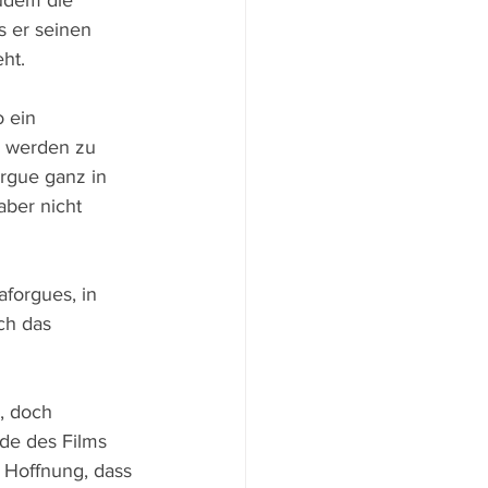
udem die 
s er seinen 
ht.
 ein 
r werden zu 
orgue ganz in 
ber nicht 
forgues, in 
ch das 
, doch 
de des Films 
 Hoffnung, dass 