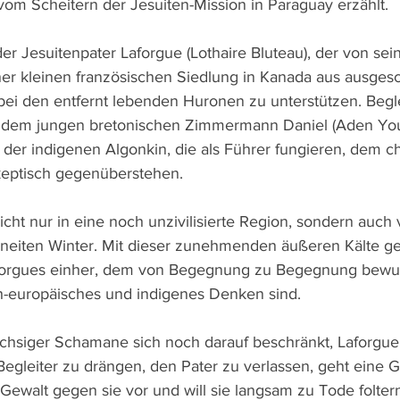
 vom Scheitern der Jesuiten-Mission in Paraguay erzählt.
der Jesuitenpater Laforgue (Lothaire Bluteau), der von se
er kleinen französischen Siedlung in Kanada aus ausgesc
bei den entfernt lebenden Huronen zu unterstützen. Beglei
n dem jungen bretonischen Zimmermann Daniel (Aden Yo
der indigenen Algonkin, die als Führer fungieren, dem chr
keptisch gegenüberstehen.
nicht nur in eine noch unzivilisierte Region, sondern auch
hneiten Winter. Mit dieser zunehmenden äußeren Kälte ge
aforgues einher, dem von Begegnung zu Begegnung bewuss
ch-europäisches und indigenes Denken sind. 
chsiger Schamane sich noch darauf beschränkt, Laforgue
egleiter zu drängen, den Pater zu verlassen, geht eine 
 Gewalt gegen sie vor und will sie langsam zu Tode folter