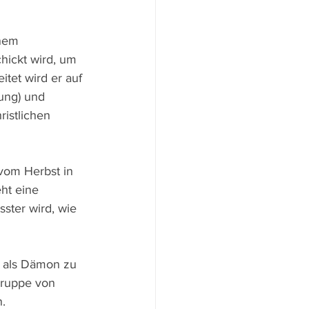
inem 
hickt wird, um 
tet wird er auf 
ung) und 
istlichen 
 vom Herbst in 
ht eine 
ter wird, wie 
 als Dämon zu 
Gruppe von 
n.