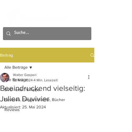
Beitrag
Alle Beiträge
Walter Gasperi
Alle Beiträge
12. Mai 2024
4 Min. Lesezeit
Beeindruckend vielseitig:
DVD- und TV-Tipps
Julien Duvivier
Festivals, Filmgeschichte, Bücher
Aktualisiert:
25. Mai 2024
Reviews