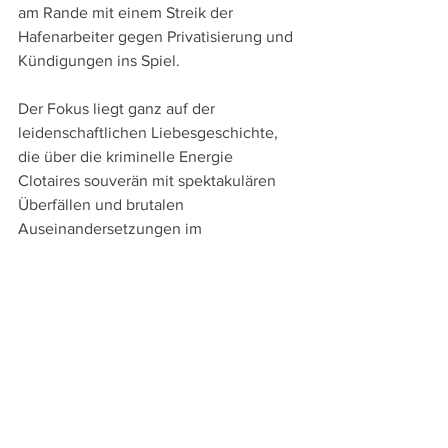
am Rande mit einem Streik der 
Hafenarbeiter gegen Privatisierung und 
Kündigungen ins Spiel.
Der Fokus liegt ganz auf der 
leidenschaftlichen Liebesgeschichte, 
die über die kriminelle Energie 
Clotaires souverän mit spektakulären 
Überfällen und brutalen 
Auseinandersetzungen im 
Gangstermilieu verknüpft wird. 
Nüchtern betrachtet mag die 
prototypische Gegenüberstellung der 
beiden unterschiedlichen Milieus von 
Jackie und Clotaire klischeehaft sein. 
Doch der erzählerische Furor 
Lellouches und das leidenschaftliche 
Spiel seines Ensembles lassen solche 
Einwände gar nicht erst aufkommen, 