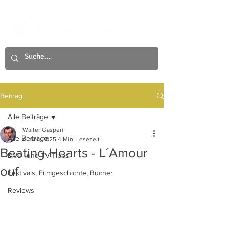
Beitrag
Alle Beiträge
Walter Gasperi
Alle Beiträge
4. Apr. 2025
4 Min. Lesezeit
Beating Hearts - L´Amour
DVD- und TV-Tipps
ouf
Festivals, Filmgeschichte, Bücher
Reviews