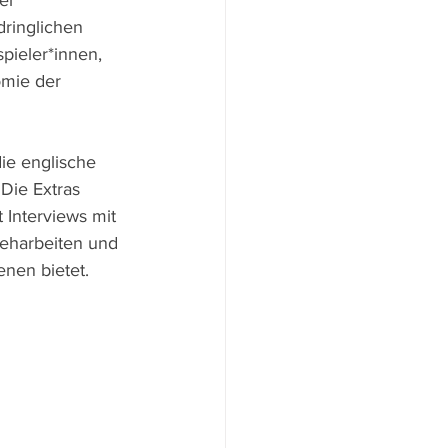
er 
ringlichen 
pieler*innen, 
mie der 
ie englische 
Die Extras 
 Interviews mit 
eharbeiten und 
enen bietet.