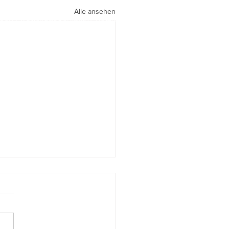
Alle ansehen
peri I
walter.gasperi@film-netz.com