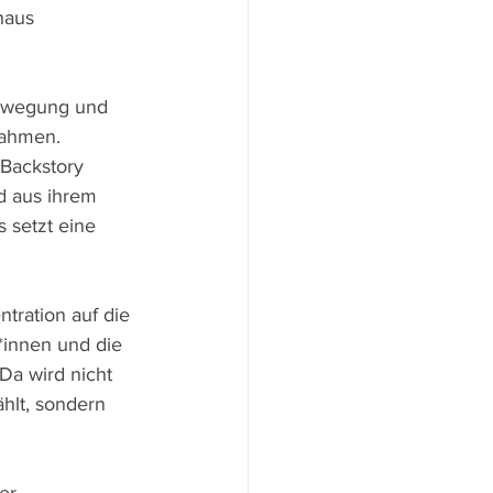
haus 
 Bewegung und 
nahmen. 
 Backstory 
d aus ihrem 
 setzt eine 
ration auf die 
*innen und die 
a wird nicht 
hlt, sondern 