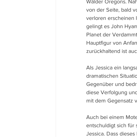
Wälder Oregons. Nah d
von der Seite, bald 
verloren erscheinen 
gelingt es John Hya
Planet der Verdammte
Hauptfigur von Anfa
zurückhaltend ist au
Als Jessica ein lang
dramatischen Situat
Gegenüber und bedrä
diese Verfolgung un
mit dem Gegensatz v
Auch bei einem Mote
entschuldigt sich für
Jessica. Dass dieses 