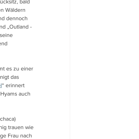
cksitz, bald 
en Wäldern 
und dennoch 
nd „Outland - 
seine 
end 
t es zu einer 
igt das 
l
“ erinnert 
t Hyams auch 
chaca) 
nig trauen wie 
unge Frau nach 