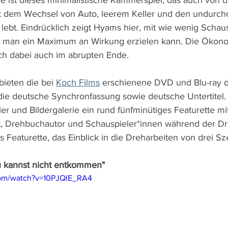
e ist dieses minimalistische Kammerspiel, das auch von d
 dem Wechsel von Auto, leerem Keller und den undurchd
ebt. Eindrücklich zeigt Hyams hier, mit wie wenig Schaus
 man ein Maximum an Wirkung erzielen kann. Die Ökono
ich dabei auch im abrupten Ende.
ieten die bei 
Koch Films
 erschienene DVD und Blu-ray d
die deutsche Synchronfassung sowie deutsche Untertitel. 
r und Bildergalerie ein rund fünfminütiges Featurette mit
t, Drehbuchautor und Schauspieler*innen während der Dr
s Featurette, das Einblick in die Dreharbeiten von drei Sz
Du kannst nicht entkommen"
com/watch?v=10PJQlE_RA4