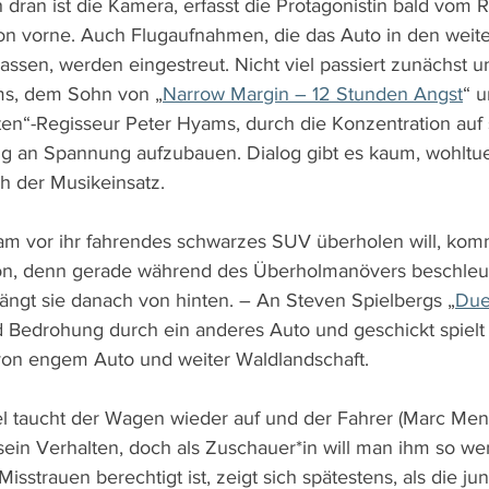
ran ist die Kamera, erfasst die Protagonistin bald vom Rü
von vorne. Auch Flugaufnahmen, die das Auto in den weit
lassen, werden eingestreut. Nicht viel passiert zunächst 
ms, dem Sohn von „
Narrow Margin – 12 Stunden Angst
“ u
n“-Regisseur Peter Hyams, durch die Konzentration auf 
ng an Spannung aufzubauen. Dialog gibt es kaum, wohltu
ch der Musikeinsatz.
sam vor ihr fahrendes schwarzes SUV überholen will, komm
ion, denn gerade während des Überholmanövers beschleun
ngt sie danach von hinten. – An Steven Spielbergs „
Due
d Bedrohung durch ein anderes Auto und geschickt spiel
on engem Auto und weiter Waldlandschaft.
l taucht der Wagen wieder auf und der Fahrer (Marc Men
 sein Verhalten, doch als Zuschauer*in will man ihm so we
Misstrauen berechtigt ist, zeigt sich spätestens, als die j