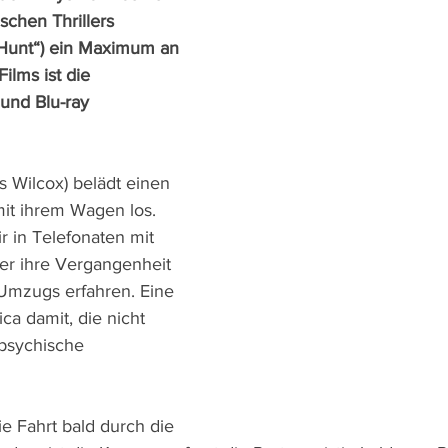
chen Thrillers 
 Hunt“) ein Maximum an 
ilms ist die 
und Blu-ray 
s Wilcox) belädt einen 
it ihrem Wagen los. 
r in Telefonaten mit 
ber ihre Vergangenheit 
Umzugs erfahren. Eine 
ca damit, die nicht 
 psychische 
ie Fahrt bald durch die 