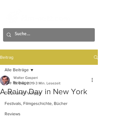
Beitrag
Alle Beiträge
Walter Gasperi
Alle Beiträge
15. Dez. 2019
3 Min. Lesezeit
A Rainy Day in New York
DVD- und TV-Tipps
Festivals, Filmgeschichte, Bücher
Reviews