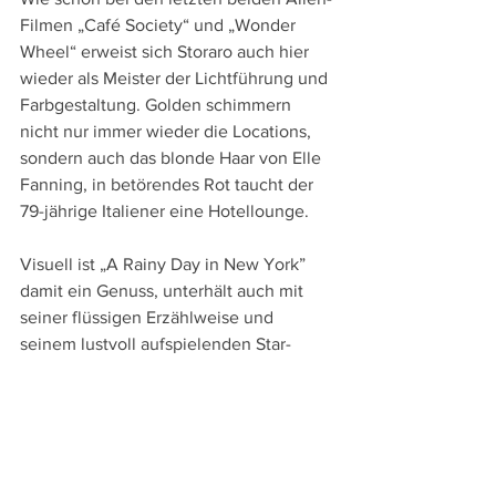
Filmen „Café Society“ und „Wonder 
Wheel“ erweist sich Storaro auch hier 
wieder als Meister der Lichtführung und 
Farbgestaltung. Golden schimmern 
nicht nur immer wieder die Locations, 
sondern auch das blonde Haar von Elle 
Fanning, in betörendes Rot taucht der 
79-jährige Italiener eine Hotellounge. 
Visuell ist „A Rainy Day in New York” 
damit ein Genuss, unterhält auch mit 
seiner flüssigen Erzählweise und 
seinem lustvoll aufspielenden Star-
Ensemble, kommt insgesamt aber doch 
kaum über eine charmante, aber auch 
etwas substanzarme Petitesse hinaus. 
Hauptproblem des Films ist aber das 
reichlich antiquierte Frauenbild das 